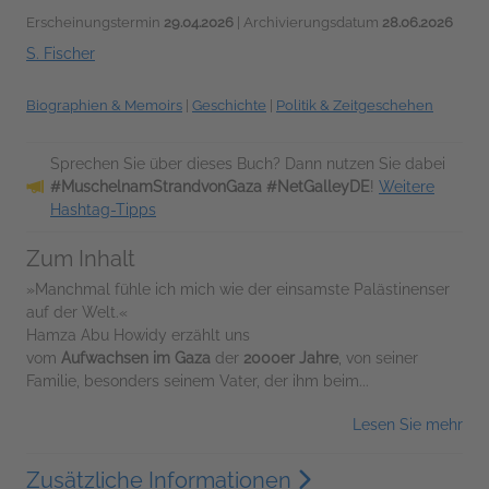
Erscheinungstermin
29.04.2026
| Archivierungsdatum
28.06.2026
S. Fischer
Biographien & Memoirs
|
Geschichte
|
Politik & Zeitgeschehen
Sprechen Sie über dieses Buch? Dann nutzen Sie dabei
#MuschelnamStrandvonGaza #NetGalleyDE
!
Weitere
Hashtag-Tipps
Zum Inhalt
»Manchmal fühle ich mich wie der einsamste Palästinenser
auf der Welt.«
Hamza Abu Howidy erzählt uns
vom
Aufwachsen
im
Gaza
der
2000er Jahre
, von seiner
Familie, besonders seinem Vater, der ihm beim...
Lesen Sie mehr
Zusätzliche Informationen