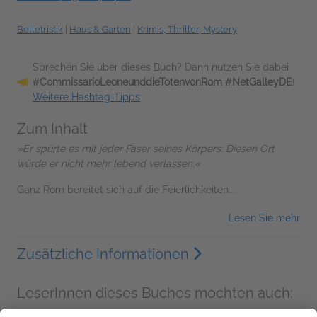
Belletristik
|
Haus & Garten
|
Krimis, Thriller, Mystery
Sprechen Sie über dieses Buch? Dann nutzen Sie dabei
#CommissarioLeoneunddieTotenvonRom #NetGalleyDE
!
Weitere Hashtag-Tipps
Zum Inhalt
»Er spürte es mit jeder Faser seines Körpers: Diesen Ort
würde er nicht mehr lebend verlassen.«
Ganz Rom bereitet sich auf die Feierlichkeiten...
Lesen Sie mehr
Zusätzliche Informationen
LeserInnen dieses Buches mochten auch: