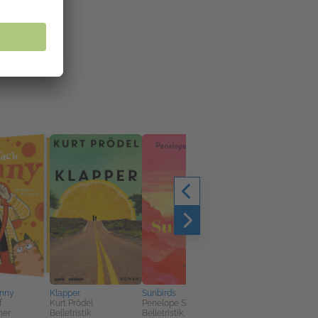
unny
Klapper
Sunbirds
Magisch
f
Kurt Prödel
Penelope Slocombe
Annika Büsing
her
Belletristik
Belletristik, Literatur
Belletristik