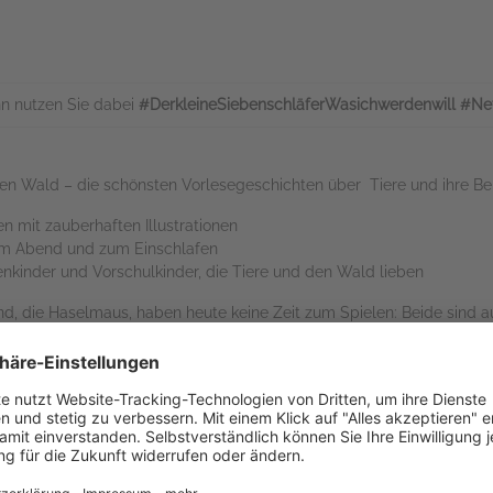
n nutzen Sie dabei
#DerkleineSiebenschläferWasichwerdenwill #Ne
en Wald – die schönsten Vorlesegeschichten über Tiere und ihre Be
n mit zauberhaften Illustrationen
n am Abend und zum Einschlafen
nkinder und Vorschulkinder, die Tiere und den Wald lieben
und, die Haselmaus, haben heute keine Zeit zum Spielen: Beide sind 
t. Aber mit der Suche kann man nicht früh genug beginnen. Und im 
er Biber als Zahnarzt und die Tauben als Postboten. Der kleine Sieben
 am besten zu ihnen passt ...
n Mut macht, die Welt zu entdecken und ihnen zeigt, wie viel Spaß 