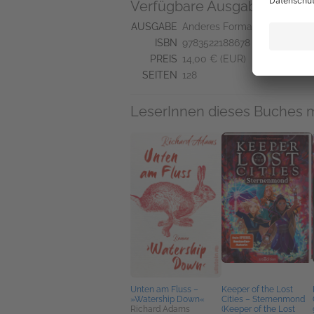
Verfügbare Ausgaben
AUSGABE
Anderes Format
ISBN
9783522188678
PREIS
14,00 € (EUR)
SEITEN
128
LeserInnen dieses Buches 
Unten am Fluss –
Keeper of the Lost
»Watership Down«
Cities – Sternenmond
Richard Adams
(Keeper of the Lost