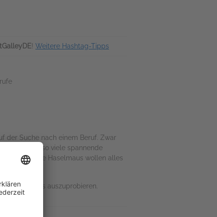
tGalleyDE
!
Weitere Hashtag-Tipps
rufe
auf der Suche nach einem Beruf. Zwar
Wald gibt es so viele spannende
schläfer und die Haselmaus wollen alles
es macht, Neues auszuprobieren.