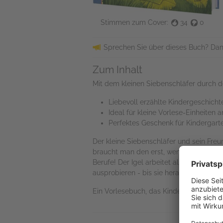
Stimmen zum Cover:
34
0
Sprechen Sie über dieses Buch? Dan
Zum Inhalt
Mit dem kleinen Siebenschläfer durch d
Liebevoll erzählte Kindergeschichte
Ideal für kleine Vorlese-Einheite
Perfektes Geschenk für Kindergarte
Der kleine Siebenschläfer und sein Fre
braucht man den erst, wenn man groß is
Berufe! Der Igel arbeitet als Friseur, d
ausprobieren - bis sie herausfinden, was
Ein Vorlesebuch, das Kinder ab 4 Jahre