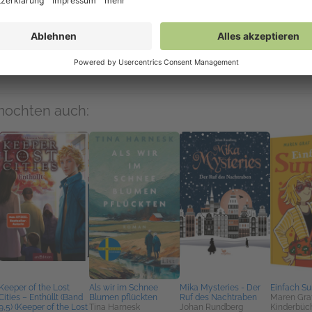
Auf NetGalley verfügbar
NetGalley-Reader
(PDF)
NetGalley Bücherregal App
(PDF)
An Kindle senden
(PDF)
Download
(PDF)
mochten auch:
Keeper of the Lost
Als wir im Schnee
Mika Mysteries - Der
Einfach S
Cities – Enthüllt (Band
Blumen pflückten
Ruf des Nachtraben
Maren Gra
9,5) (Keeper of the Lost
Tina Harnesk
Johan Rundberg
Kinderbüc