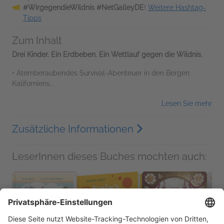
#WirgegendieWildnis #NetGalleyDE
!
Weitere Hashtag-
Tipps
Zum Inhalt
Drei Kinder. Ein Erdbeben. Ein Wettlauf gegen die Wildnis.
• Atemberaubendes Survival-Abenteuer in den Bergen
Kaliforniens...
Lesen Sie mehr
Zusätzliche Informationen
LeserInnen dieses Buches mochten auch: