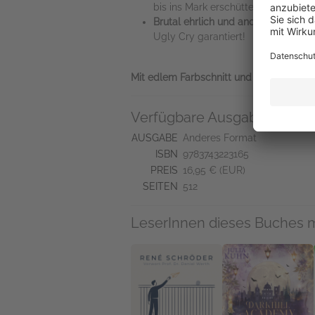
bis ins Mark erschüttert und zutief
Brutal ehrlich und anders, als man
Ugly Cry garantiert!
Mit edlem Farbschnitt und hochwertigem 
Verfügbare Ausgaben
AUSGABE
Anderes Format
ISBN
9783743223165
PREIS
16,95 € (EUR)
SEITEN
512
LeserInnen dieses Buches 