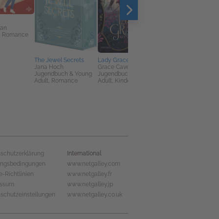
lan
, Romance
The Jewel Secrets
Lady Grace Mysteries
One Dark Window:
Jana Hoch
Grace Cavendish
Special Edition
Jugendbuch & Young
Jugendbuch & Young
Rachel Gillig
Adult, Romance
Adult, Kinderbücher
Große Gefühle,
Liebesromane, New
Adult
International
schutzerklärung
ungsbedingungen
www.netgalley.com
e-Richtlinien
www.netgalley.fr
essum
www.netgalley.jp
schutzeinstellungen
www.netgalley.co.uk