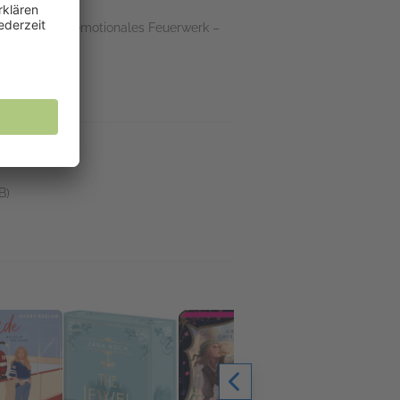
dern auch ein emotionales Feuerwerk –
r
B)