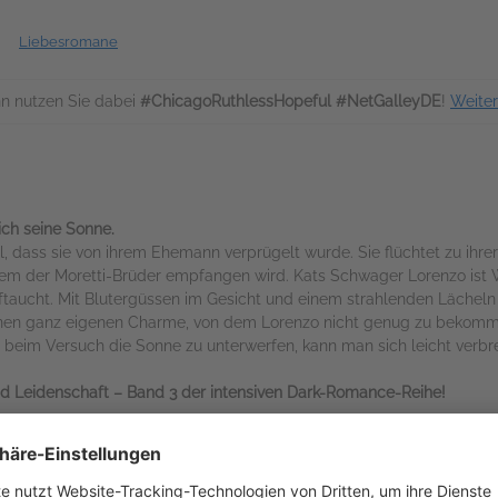
Liebesromane
n nutzen Sie dabei
#ChicagoRuthlessHopeful #NetGalleyDE
!
Weite
 ich seine Sonne.
l, dass sie von ihrem Ehemann verprügelt wurde. Sie flüchtet zu ihre
m der Moretti-Brüder empfangen wird. Kats Schwager Lorenzo ist Wi
ftaucht. Mit Blutergüssen im Gesicht und einem strahlenden Lächeln p
t einen ganz eigenen Charme, von dem Lorenzo nicht genug zu bekom
 beim Versuch die Sonne zu unterwerfen, kann man sich leicht verbr
d Leidenschaft – Band 3 der intensiven Dark-Romance-Reihe!
 Herzen Chicagos, die von Liebe, Trauer und Verlust erzählt – mit z
otik
!
r noch ein Schatten seiner selbst, bis Sonnenschein Mia alles auf den