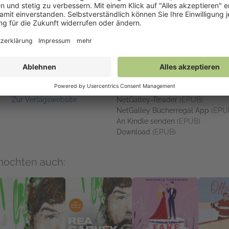
st bewegt.
 denkt
: Diese Mafia-Romance bietet nicht nur physische Action, son
Lesezeichen in der Erstauflage - Nur solange der Vorrat reicht!
Links
Auf NetGalley verfügba
Zur Verlagswebsite
NetGalley-Reader
(EPUB)
NetGalley Bücherregal App
(EPU
An Kindle senden
(EPUB)
Download
(EPUB)
mochten auch: