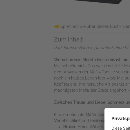
Sprechen Sie über dieses Buch? Dan
Zum Inhalt
dark Intense-Bücher: garantiert ohne KI
Wenn Lorenzo Moretti Finsternis ist, bin
Mia schwört sich: Das war das letzte Ma
dem Anwesen der Mafia-Familie von eine
noch ein halbes Leben lebt – bis Mia au
Kopf raucht. Ihre herzliche Art besitz
mächtigsten Mafia der Stadt angehört –
Zwischen Trauer und Liebe, Schmerz un
Eine emotionale
Mafia-Dark-Romance
im
Verletzlichkeit
und
leidenschaftlicher Er
Broken Hero
: Witwer Lorenzo ist nu