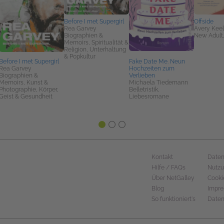
Before I met Supergirl
Offside
Rea Garvey
Avery Kee
Biographien &
New Adult
Memoirs, Spiritualität &
Religion, Unterhaltung
& Popkultur
Before I met Supergirl
Fake Date Me. Neun
Rea Garvey
Hochzeiten zum
Biographien &
Verlieben
Memoirs, Kunst &
Michaela Tiedemann
Photographie, Körper,
Belletristik,
Geist & Gesundheit
Liebesromane
Kontakt
Daten
Hilfe / FAQs
Nutz
Über NetGalley
Cooki
Blog
Impr
So funktioniert's
Daten