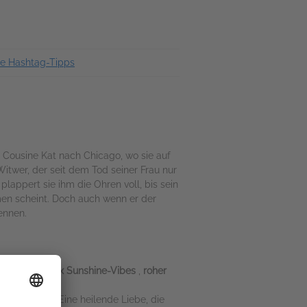
re Hashtag-Tipps
r Cousine Kat nach Chicago, wo sie auf
twer, der seit dem Tod seiner Frau nur
lappert sie ihm die Ohren voll, bis sein
men scheint. Doch auch wenn er der
ennen.
arten
Grumpy x Sunshine-Vibes
,
roher
 Kopf stellt. Eine heilende Liebe, die