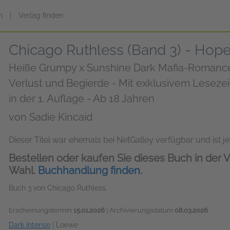
n
|
Verlag finden
Chicago Ruthless (Band 3) - Hope
Heiße Grumpy x Sunshine Dark Mafia-Romanc
Verlust und Begierde - Mit exklusivem Leseze
in der 1. Auflage - Ab 18 Jahren
von
Sadie Kincaid
Dieser Titel war ehemals bei NetGalley verfügbar und ist jet
Bestellen oder kaufen Sie dieses Buch in der V
Wahl.
Buchhandlung finden.
Buch 3 von Chicago Ruthless
Erscheinungstermin
15.01.2026
| Archivierungsdatum
08.03.2026
Dark Intense
|
Loewe