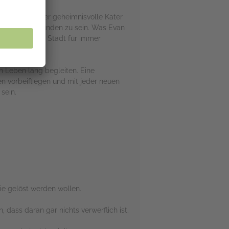
abei kreuzt der geheimnisvolle Kater
bliothek verbunden zu sein. Was Evan
Licht, die ihre Stadt für immer
n Leben lang begleiten. Eine
 vorbeifliegen und mit jeder neuen
sein.
ie gelöst werden wollen.
dass daran gar nichts verwerflich ist.