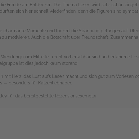
 die Freude am Entdecken. Das Thema Lesen wird sehr schön eingeb
ürften sich hier schnell wiederfinden, denn die Figuren sind sympat
ür charmante Momente und lockert die Spannung gelungen auf. Gleich
zu motivieren. Auch die Botschaft über Freundschaft, Zusammenhal
e Wendungen im Mittelteil recht vorhersehbar sind und erfahrene Le
ielgruppe ist dies jedoch kaum störend.
h mit Herz, das Lust aufs Lesen macht und sich gut zum Vorlesen ode
s — besonders für Katzenliebhaber.
ley für das bereitgestellte Rezensionsexemplar.
rs