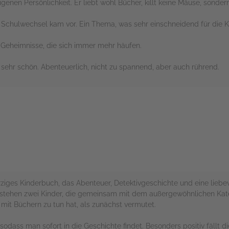
igenen Persönlichkeit. Er liebt wohl Bücher, killt keine Mäuse, sondern
Schulwechsel kam vor. Ein Thema, was sehr einschneidend für die Ki
 Geheimnisse, die sich immer mehr häufen.
ehr schön. Abenteuerlich, nicht zu spannend, aber auch rührend.
rs
rziges Kinderbuch, das Abenteuer, Detektivgeschichte und eine lie
t stehen zwei Kinder, die gemeinsam mit dem außergewöhnlichen Kate
mit Büchern zu tun hat, als zunächst vermutet.
 sodass man sofort in die Geschichte findet. Besonders positiv fällt