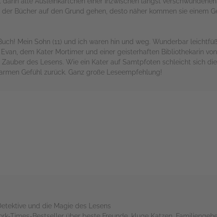
darin alte Ausleihkärtchen einer inzwischen längst verschwundenen Bi
nd der Bücher auf den Grund gehen, desto näher kommen sie einem G
 Buch! Mein Sohn (11) und ich waren hin und weg. Wunderbar leichtfü
Evan, dem Kater Mortimer und einer geisterhaften Bibliothekarin vo
auber des Lesens. Wie ein Kater auf Samtpfoten schleicht sich die 
armen Gefühl zurück. Ganz große Leseempfehlung!
rs
Detektive und die Magie des Lesens
k-Times-Bestseller über beste Freunde, kluge Katzen, Familiengeh