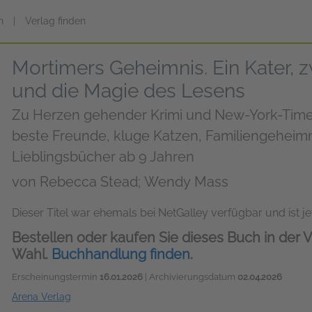
n
|
Verlag finden
Mortimers Geheimnis. Ein Kater, z
und die Magie des Lesens
Zu Herzen gehender Krimi und New-York-Time
beste Freunde, kluge Katzen, Familiengeheim
Lieblingsbücher ab 9 Jahren
von
Rebecca Stead; Wendy Mass
Dieser Titel war ehemals bei NetGalley verfügbar und ist jet
Bestellen oder kaufen Sie dieses Buch in der V
Wahl.
Buchhandlung finden.
Erscheinungstermin
16.01.2026
| Archivierungsdatum
02.04.2026
Arena Verlag