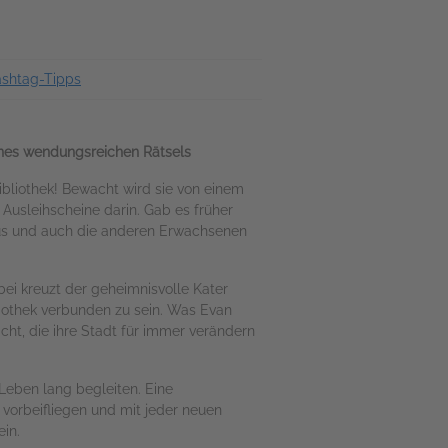
ashtag-Tipps
eines wendungsreichen Rätsels
ibliothek! Bewacht wird sie von einem
Ausleihscheine darin. Gab es früher
 aus und auch die anderen Erwachsenen
ei kreuzt der geheimnisvolle Kater
iothek verbunden zu sein. Was Evan
icht, die ihre Stadt für immer verändern
Leben lang begleiten. Eine
 vorbeifliegen und mit jeder neuen
ein.