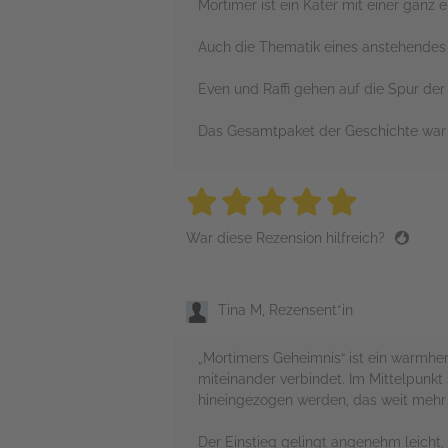
Mortimer ist ein Kater mit einer ganz e
Auch die Thematik eines anstehendes 
Even und Raffi gehen auf die Spur der
Das Gesamtpaket der Geschichte war s
5 stars
5 stars
5 stars
5 stars
5 sta
War diese Rezension hilfreich?
Tina M, Rezensent*in
„Mortimers Geheimnis“ ist ein warmhe
miteinander verbindet. Im Mittelpunk
hineingezogen werden, das weit mehr 
Der Einstieg gelingt angenehm leicht,