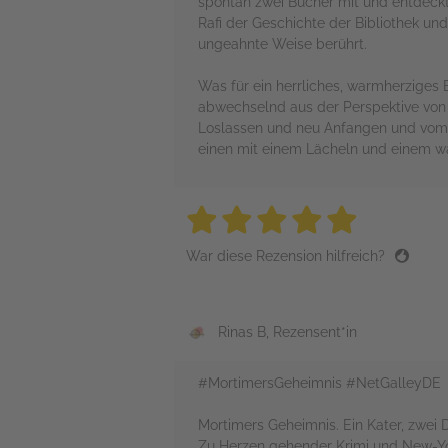
spontan zwei Bücher mit und entdeckt 
Rafi der Geschichte der Bibliothek u
ungeahnte Weise berührt.
Was für ein herrliches, warmherziges
abwechselnd aus der Perspektive von 
Loslassen und neu Anfangen und vom Z
einen mit einem Lächeln und einem w
5 stars
5 stars
5 stars
5 stars
5 sta
War diese Rezension hilfreich?
Rinas B, Rezensent*in
#MortimersGeheimnis #NetGalleyDE
Mortimers Geheimnis. Ein Kater, zwei 
Zu Herzen gehender Krimi und New-Yor