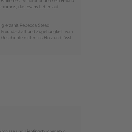
bliothek. Je tiefer er und sein Freund
eheimnis, das Evans Leben auf
ßig erzählt Rebecca Stead
n Freundschaft und Zugehörigkeit, vom
Geschichte mitten ins Herz und lässt
eimnisse und Lieblingsbücher ab 9