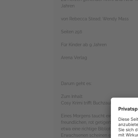
Jahren
von Rebecca Stead; Wendy Mass
Seiten 256
Für Kinder ab 9 Jahren
Arena Verlag
Darum geht es:
Zum Inhalt
Cosy Krimi trifft Buchzauber: Auf den
Eines Morgens taucht ein Schränkchen 
freundlichen, rot getigerten Kater na
etwa eine richtige Bibliothek in der 
Erwachsenen scheinen etwas zu verb