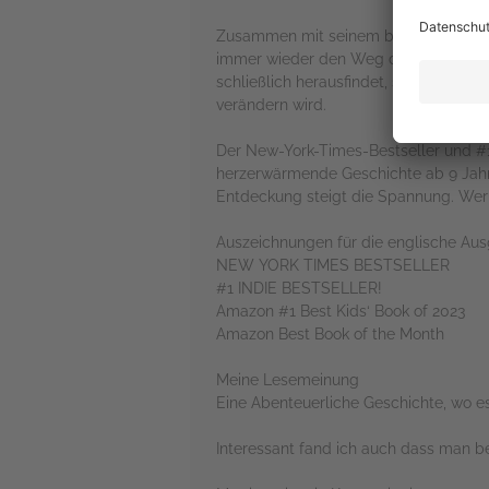
Zusammen mit seinem besten Freund Ra
immer wieder den Weg der beiden. Mor
schließlich herausfindet, stellt nicht 
verändern wird.
Der New-York-Times-Bestseller und #1 
herzerwärmende Geschichte ab 9 Jahre
Entdeckung steigt die Spannung. Wer 
Auszeichnungen für die englische Aus
NEW YORK TIMES BESTSELLER
#1 INDIE BESTSELLER!
Amazon #1 Best Kids‘ Book of 2023
Amazon Best Book of the Month
Meine Lesemeinung
Eine Abenteuerliche Geschichte, wo es
Interessant fand ich auch dass man be