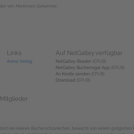
gabe von
Mortimers Geheimnis
:
Links
Auf NetGalley verfügbar
Arena Verlag
NetGalley-Reader
(EPUB)
NetGalley Bücherregal App
(EPUB)
An Kindle senden
(EPUB)
Download
(EPUB)
Mitglieder
ötzlich ein kleines Bücherschränkchen, bewacht von einem getigerten 