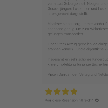
vermittelt Geborgenheit, Neugier und
Gerade jüngere Leserinnen und Leser d
altersgerecht dargestellt.
Mortimer selbst sorgt immer wieder f
spannend genug, um zum Weiterlesen 
gelungen transportiert.
Einen Stern Abzug gebe ich, da einig
erahnen können. Für die eigentliche Z
Insgesamt ein sehr schönes Kinderbuc
klare Empfehlung für junge Bücherfan
Vielen Dank an den Verlag und NetGal
4 stars
4 stars
4 stars
4 stars
4 sta
War diese Rezension hilfreich?