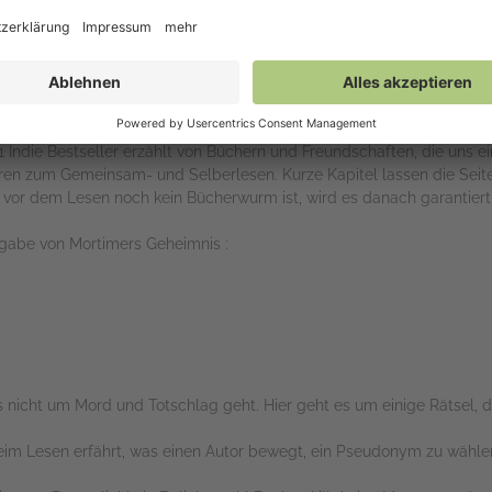
fi begibt sich Evan auf die Spur der verschwundenen Bibliothek. D
timer scheint auf ganz besondere Weise mit der Geschichte der Bi
nur sein eigenes Leben auf den Kopf, es bringt auch eine Wahrheit ans 
Indie Bestseller erzählt von Büchern und Freundschaften, die uns ei
n zum Gemeinsam- und Selberlesen. Kurze Kapitel lassen die Seiten
vor dem Lesen noch kein Bücherwurm ist, wird es danach garantiert 
gabe von Mortimers Geheimnis :
 nicht um Mord und Totschlag geht. Hier geht es um einige Rätsel, d
im Lesen erfährt, was einen Autor bewegt, ein Pseudonym zu wählen, 