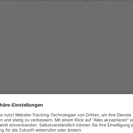
 Spuren eines geheimnisvollen Katers, einer Geisterbibliothekarin un
mit gebrauchten Büchern vor Evans Schule auf – eine kleine Freiluf
mens Mortimer. Evan nimmt zwei Bücher mit nach Hause und findet alt
Stadt? Warum ist sie nicht mehr da? Evans Vater weicht seinen Frage
ergen.