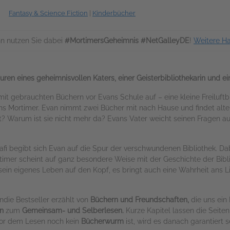
Fantasy & Science Fiction
|
Kinderbücher
n nutzen Sie dabei
#MortimersGeheimnis #NetGalleyDE
!
Weitere H
puren eines geheimnisvollen Katers, einer Geisterbibliothekarin und 
it gebrauchten Büchern vor Evans Schule auf – eine kleine Freiluftb
ns Mortimer. Evan nimmt zwei Bücher mit nach Hause und findet alte 
tadt? Warum ist sie nicht mehr da? Evans Vater weicht seinen Fragen
 begibt sich Evan auf die Spur der verschwundenen Bibliothek. Dab
imer scheint auf ganz besondere Weise mit der Geschichte der Bibl
ur sein eigenes Leben auf den Kopf, es bringt auch eine Wahrheit ans L
ndie Bestseller erzählt von
Büchern und Freundschaften,
die uns ein 
n
zum
Gemeinsam- und Selberlesen.
Kurze Kapitel lassen die Seiten
or dem Lesen noch kein
Bücherwurm
ist, wird es danach garantiert s