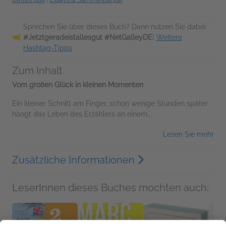
Sprechen Sie über dieses Buch? Dann nutzen Sie dabei
#Jetztgeradeistallesgut #NetGalleyDE
!
Weitere
Hashtag-Tipps
Zum Inhalt
Vom großen Glück in kleinen Momenten
Ein kleiner Schnitt am Finger, schon wenige Stunden später
hängt das Leben des Erzählers an einem...
Lesen Sie mehr
Zusätzliche Informationen
LeserInnen dieses Buches mochten auch: