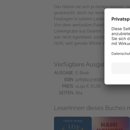
Das hätten sie sich ja denken können, 
gewünscht, doch nur wenig später – da
Festtagen in seinem Laden einfindet un
Von dem wertvollen Paket, das er aufbewa
Löwengrube aus Dealern, Fälschern und 
war nicht irgendwer, sondern ein alte
nicht, weil gerade Winter ist.
Verfügbare Ausgaben
AUSGABE
E-Book
ISBN
9783843736367
PREIS
21,99 € (EUR)
SEITEN
864
LeserInnen dieses Buches 