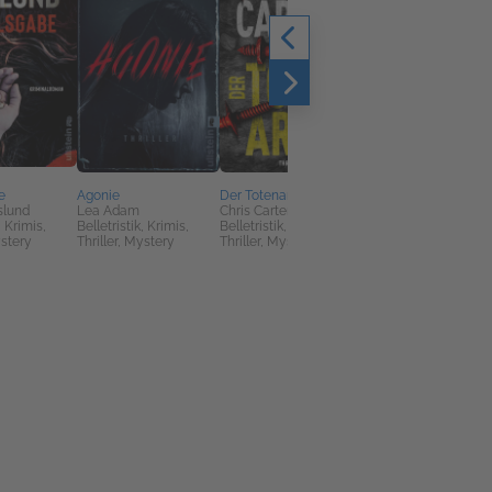
e
Agonie
Der Totenarzt
Der verschwundene
slund
Lea Adam
Chris Carter
Buchladen
, Krimis,
Belletristik, Krimis,
Belletristik, Krimis,
Evie Woods
ystery
Thriller, Mystery
Thriller, Mystery
Belletristik, Familie &
Erziehung,
Liebesromane