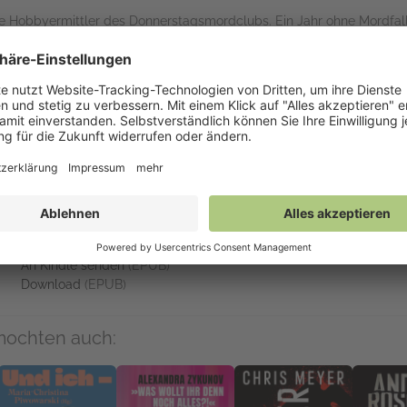
die Hobbyermittler des Donnerstagsmordclubs. Ein Jahr ohne Mordfal
hin der fromme Wunsch. Der Tote: Kuldesh Shamar, ein Antiquitäten
d unglücklicherweise in ein Drogengeschäft verwickelt wird, was er
hren sollte, aber fehlt jede Spur. Nicht unbedingt zur Freude der Bet
Betrügern, die dem Paket hinterherjagen, die vier aus Coopers Chas
r Freund von Elizabeths Ehemann Stephen. Zieht euch warm an, möch
Auf NetGalley verfügbar
NetGalley-Reader
(EPUB)
NetGalley Bücherregal App
(EPUB)
An Kindle senden
(EPUB)
Download
(EPUB)
mochten auch: