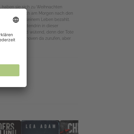
l haben sie sich zu Weihnachten
händler, der sich am Morgen nach den
 am Abend mit seinem Leben bezahlt.
eiligten. Mittendrin in dieser
e. Und sie sind wütend, denn der Tote
te man den Ganoven da zurufen, aber