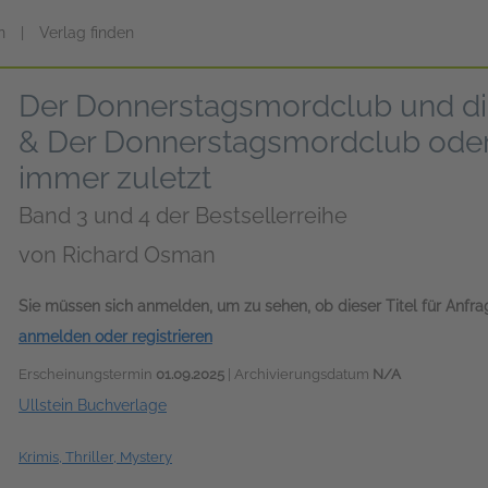
n
|
Verlag finden
Der Donnerstagsmordclub und die
& Der Donnerstagsmordclub oder E
immer zuletzt
Band 3 und 4 der Bestsellerreihe
von
Richard Osman
Sie müssen sich anmelden, um zu sehen, ob dieser Titel für Anfr
anmelden oder registrieren
Erscheinungstermin
01.09.2025
| Archivierungsdatum
N/A
Ullstein Buchverlage
Krimis, Thriller, Mystery