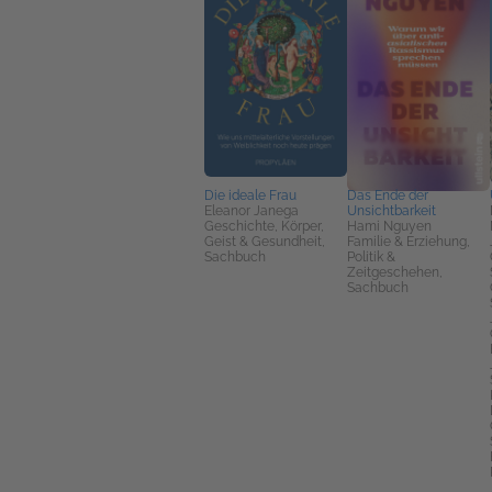
Die ideale Frau
Das Ende der
Eleanor Janega
Unsichtbarkeit
Geschichte, Körper,
Hami Nguyen
Geist & Gesundheit,
Familie & Erziehung,
Sachbuch
Politik &
Zeitgeschehen,
Sachbuch