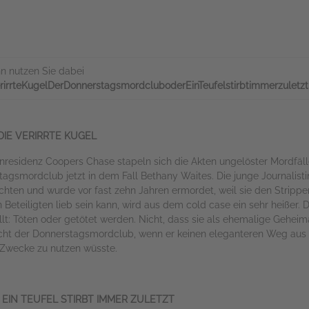
n nutzen Sie dabei
irrteKugelDerDonnerstagsmordcluboderEinTeufelstirbtimmerzuletz
IE VERIRRTE KUGEL
nresidenz Coopers Chase stapeln sich die Akten ungelöster Mordfäll
stagsmordclub jetzt in dem Fall Bethany Waites. Die junge Journalist
chten und wurde vor fast zehn Jahren ermordet, weil sie den Strippe
Beteiligten lieb sein kann, wird aus dem cold case ein sehr heißer.
t: Töten oder getötet werden. Nicht, dass sie als ehemalige Geheim
cht der Donnerstagsmordclub, wenn er keinen eleganteren Weg aus 
 Zwecke zu nutzen wüsste.
IN TEUFEL STIRBT IMMER ZULETZT