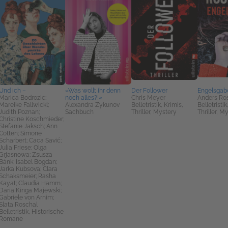
Und ich –
»Was wollt ihr denn
Der Follower
Engelsgab
Marica Bodrozic;
noch alles?!«
Chris Meyer
Anders Ro
Mareike Fallwickl;
Alexandra Zykunov
Belletristik, Krimis,
Belletristik
Judith Poznan;
Sachbuch
Thriller, Mystery
Thriller, M
Christine Koschmieder;
Stefanie Jaksch; Ann
Cotten; Simone
Scharbert; Caca Savić;
Julia Friese; Olga
Grjasnowa; Zsusza
Bánk; Isabel Bogdan;
Jarka Kubsova; Clara
Schaksmeier; Rasha
Kayat; Claudia Hamm;
Daria Kinga Majewski;
Gabriele von Arnim;
Slata Roschal
Belletristik, Historische
Romane