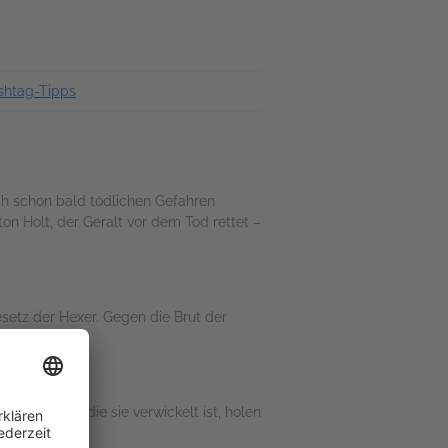
shtag-Tipps
ch schon bald tödlichen Gefahren
ton Holt, der Geralt vor dem Tod rettet –
setz der Hexer. Gegen die Brut der
ntrigen, in die sie verwickelt ist, holen