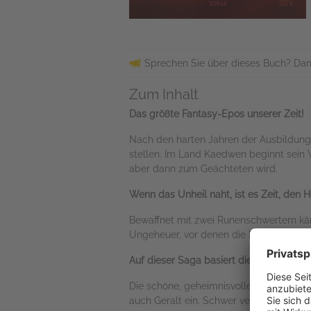
Sprechen Sie über dieses Buch? Dan
Zum Inhalt
Das größte Fantasy-Epos unserer Zeit!
Nach den harten Jahren der Ausbildung 
stellen. Im Land Kaedwen beginnt sein We
aber dann zum Geächteten wird.
Wenn das Unheil naht, ist es Zeit, den H
Bewaffnet mit zwei Runenschwertern käm
Ungeheuer, vor denen die Menschheit erz
Auf dieser Saga basiert die erfolgreiche
Die schöne, geheimnisvolle Zauberin Vrai
auch Geralt ein. Schwer verwundet, mus