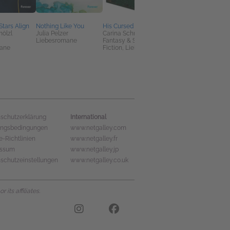
tars Align
Nothing Like You
His Cursed Crown
Opfer Nummer 11
ölzl
Julia Pelzer
Carina Schnell
Jess Kitching
,
Liebesromane
Fantasy & Science
Belletristik, Krimis,
ane
Fiction, Liebesromane
Thriller, Mystery,
Körper, Geist &
Gesundheit
International
schutzerklärung
ungsbedingungen
www.netgalley.com
e-Richtlinien
www.netgalley.fr
essum
www.netgalley.jp
schutzeinstellungen
www.netgalley.co.uk
its affiliates.