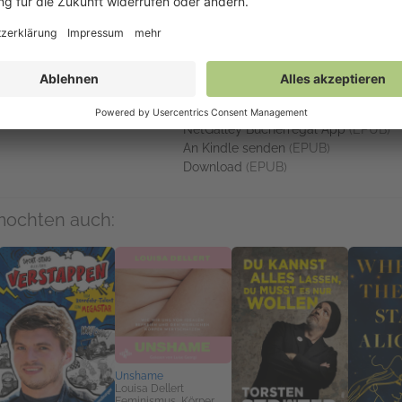
k in die Jugendjahre von Geralt
Links
Auf NetGalley verfügbar
mehr zum Buch
NetGalley-Reader
(EPUB)
NetGalley Bücherregal App
(EPUB)
An Kindle senden
(EPUB)
Download
(EPUB)
mochten auch:
Unshame
Louisa Dellert
Feminismus, Körper,