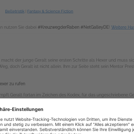
Belletristik
|
Fantasy & Science Fiction
n nutzen Sie dabei
#KreuzwegderRaben #NetGalleyDE
!
Weitere Ha
macht der junge Geralt seine ersten Schritte als Hexer und muss si
g, doch Geralt ist nicht allein. Ihm zur Seite steht sein Mentor Pres
exer zu rufen
pft Geralt fortan im Zeichen des Kodex, für das ungeschriebene Ge
ittert. …
 netflix-Serie
 Natteraven scheint seine wichtigste Verbündete zu werden, doch die I
s er sich dem Bösen stellen.