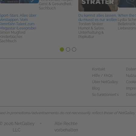
Geist & Gesundheit,
Sachbuch
Sport-Stars. Alles über
Du kannst alles lassen,
When the S
Verstappen. Vom
du musst es nur wollen
Lydia Schm
Rennfahr-Talent zum
Torsten Sträter
Belletristik
Megastar (Leseprobe)
Humor & Satire,
Liebesrom
Simon Mugford
Unterhaltung &
Kinderbücher,
Popkultur
Sachbuch
Kontakt
Daten
Hilfe / FAQs
Nutz
Über NetGalley
Cooki
Blog
Impr
So funktioniert's
Daten
d in promotions/advertisements do not necessarily reflect those of NetGalley or 
© 2026 NetGalley
•
Alle Rechte
LLC
vorbehalten