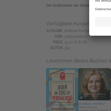
Der Großmeister der Fantasy kehrt zurüc
Verfügbare Ausgaben
AUSGABE
Anderes Format
ISBN
9783423285117
PREIS
25,00 € (EUR)
SEITEN
352
LeserInnen dieses Buches 
Goodbye, Amerika?
Rieke Havertz
Gesellschaft, Politik &