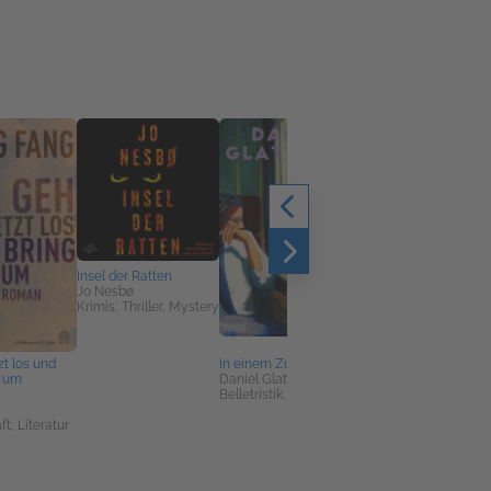
Insel der Ratten
Jo Nesbø
Krimis, Thriller, Mystery
zt los und
In einem Zug
Elbnächte. Die Lichte
h um
Daniel Glattauer
über St. Pauli
Belletristik, Literatur
Henrike Engel
,
Belletristik, Historisc
t, Literatur
Romane, Krimis,
Thriller, Mystery