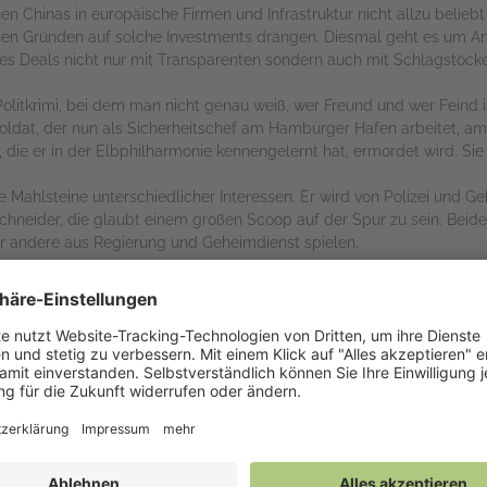
n Chinas in europäische Firmen und Infrastruktur nicht allzu beliebt s
chen Gründen auf solche Investments drängen. Diesmal geht es um 
es Deals nicht nur mit Transparenten sondern auch mit Schlagstöck
Politkrimi, bei dem man nicht genau weiß, wer Freund und wer Feind 
ldat, der nun als Sicherheitschef am Hamburger Hafen arbeitet, am 
die er in der Elbphilharmonie kennengelernt hat, ermordet wird. Sie w
 Mahlsteine unterschiedlicher Interessen. Er wird von Polizei und Geh
Schneider, die glaubt einem großen Scoop auf der Spur zu sein. Beid
r andere aus Regierung und Geheimdienst spielen.
sich sehr gut lesen. Nicht immer ist es leicht, herauszufinden, wer au
n er zeigt, dass die Regierungsmitglieder nicht einer Meinung sind u
 Ziele verfolgen. Trotz der oft verwirrenden Hinweisen, die sich oft
auch vielleicht nicht befriedigende Auflösung darzubieten.