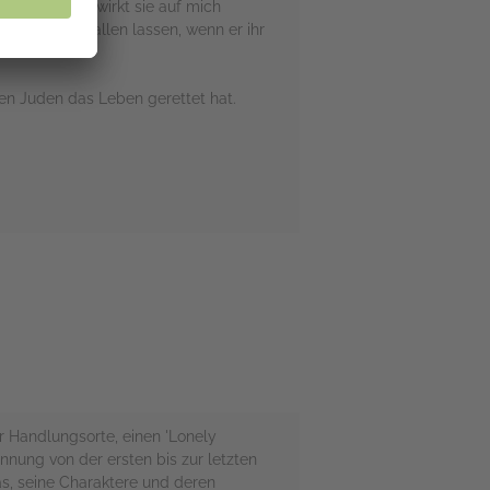
n. Zum einen wirkt sie auf mich
bedenkenlos fallen lassen, wenn er ihr
alt ist.
den Juden das Leben gerettet hat.
r Handlungsorte, einen 'Lonely
nnung von der ersten bis zur letzten
as, seine Charaktere und deren