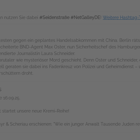
n nutzen Sie dabei
#Seidenstraße #NetGalleyDE
!
Weitere Hashtag-
sten gegen ein geplantes Handelsabkommen mit China. Berlin rätsel
gescheiterte BND-Agent Max Oster, nun Sicherheitschef des Hamburger
ierte Journalistin Laura Schneider.
brutaler wie mysteriöser Mord geschieht. Denn Oster und Schneider, 
nell geraten sie dabei ins Fadenkreuz von Polizei und Geheimdienst
rschüttern droht.
s
e 16.09.25.
tartet unsere neue Kremi-Reihe!
yr & Scheriau erschienen: "Wie ein junger Anwalt Tausende Juden re