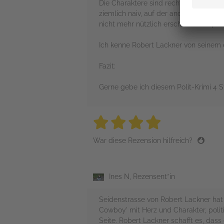
Die Charaktere sind recht gut ausgear
ziemlich naiv, auf der anderen halte i
nicht mehr nützlich erscheint. Das pass
Ich kenne Robert Lackner von seinem e
Fazit:
Gerne gebe ich diesem Polit-Krimi 4 S
4 stars
4 stars
4 stars
4 stars
4 sta
War diese Rezension hilfreich?
Ines N, Rezensent*in
Seidenstrasse von Robert Lackner hat 
Cowboy' mit Herz und Charakter, polit
Seite. Robert Lackner schafft es, das