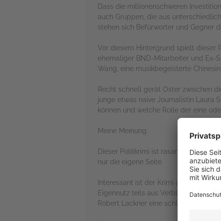
Dass die millionenschweren Investitione
auch Gruppen, die aus unterschiedli
stehen sich Befürworter und Gegner d
Vor diesem Hintergrund spielt dieser 
ehemaliger BND-Mitarbeiter und Ex-So
Wang, eine musikbegeisterte Chinesin, 
Recht schnell gerät Oster zwischen die
junge etwas naive Journalistin Laura 
können und welche Rolle der eine ode
Meine Meinung:
Dieser Politkrimi ist rasant und lässt 
nur die eigene Seite.
Interessant ist der Krimi allemal, den
Eigennutz teils aus Verblendung eigene
Robert Lackner eine schlüssige, wenn 