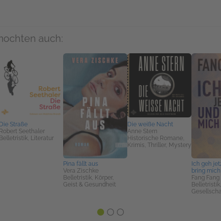
mochten auch:
Die Straße
Die weiße Nacht
Robert Seethaler
Anne Stern
Belletristik, Literatur
Historische Romane,
Krimis, Thriller, Mystery
Pina fällt aus
Ich geh jet
Vera Zischke
bring mic
Belletristik, Körper,
Fang Fang
Geist & Gesundheit
Belletristik
Gesellschaf