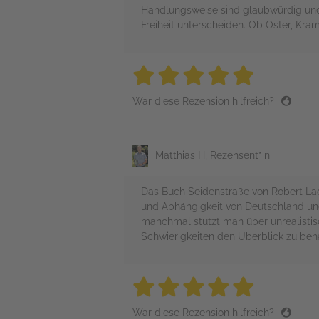
Handlungsweise sind glaubwürdig und 
Freiheit unterscheiden. Ob Oster, Kr
5 stars
5 stars
5 stars
5 stars
5 sta
War diese Rezension hilfreich?
Matthias H, Rezensent*in
Das Buch Seidenstraße von Robert Lack
und Abhängigkeit von Deutschland un
manchmal stutzt man über unrealistisc
Schwierigkeiten den Überblick zu beh
5 stars
5 stars
5 stars
5 stars
5 sta
War diese Rezension hilfreich?