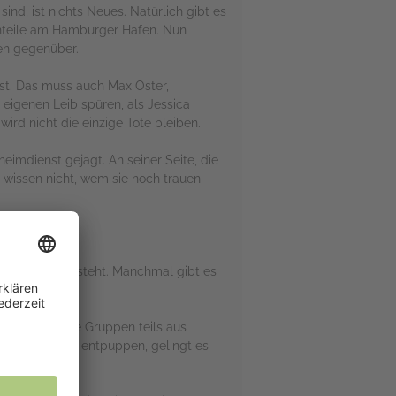
ind, ist nichts Neues. Natürlich gibt es
Anteile am Hamburger Hafen. Nun
en gegenüber.
ist. Das muss auch Max Oster,
eigenen Leib spüren, als Jessica
ird nicht die einzige Tote bleiben.
eimdienst gejagt. An seiner Seite, die
e wissen nicht, wem sie noch trauen
f welcher Seite steht. Manchmal gibt es
nd verschiedene Gruppen teils aus
 als Sackgasse entpuppen, gelingt es