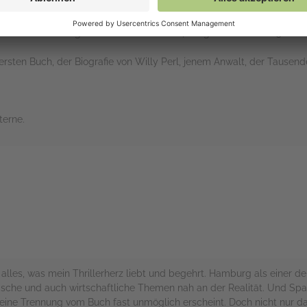
beitet. Mit Laura Schneider kann ich mich überhaupt nicht anfreunde
ch sie für ehrgeizig und berechnend. Ich denke, sie würde Max Oster 
t für mich nicht ganz zu einer Volontärin, die gerade einmal 23 Jahre 
rsten Buch, der Biografie von Willy Perl, jenem Anwalt, der Tausen
terne.
rs
alles, was mein Thrillerherz liebt und begehrt. Hamburg als einer de
ische und auch wirtschaftliche Themen nah an der Realität. Und Spa
s eine Trennung vom Buch fast unmöglich erscheint. Doch nicht nur d