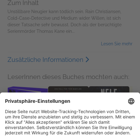
Zum Inhalt
Unstillbare Neugier kann tödlich sein. Rain Christiansen,
Cold-Case-Detective und Medium wider Willen, ist sich
dieser Tatsache sehr bewusst. Doch als der berüchtigte
Serienmörder Thomas Kane ein...
Lesen Sie mehr
Zusätzliche Informationen
LeserInnen dieses Buches mochten auch: