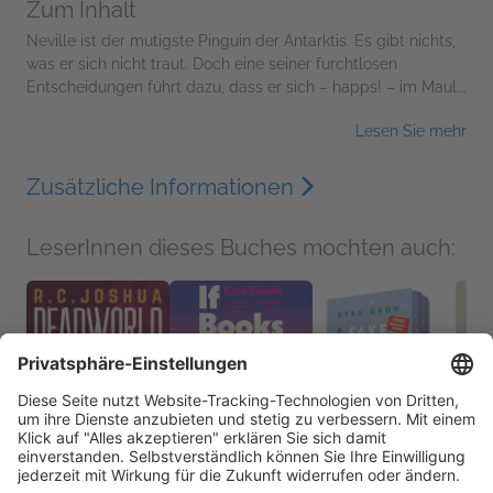
Zum Inhalt
Neville ist der mutigste Pinguin der Antarktis. Es gibt nichts,
was er sich nicht traut. Doch eine seiner furchtlosen
Entscheidungen führt dazu, dass er sich – happs! – im Maul...
Lesen Sie mehr
Zusätzliche Informationen
LeserInnen dieses Buches mochten auch:
If Books Could Kill
Kate Eberle
Krimis, Thriller,
Mystery, New Adult,