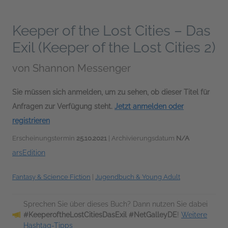
Keeper of the Lost Cities – Das
Exil (Keeper of the Lost Cities 2)
von
Shannon Messenger
Sie müssen sich anmelden, um zu sehen, ob dieser Titel für
Anfragen zur Verfügung steht.
Jetzt anmelden oder
registrieren
Erscheinungstermin
25.10.2021
| Archivierungsdatum
N/A
arsEdition
Fantasy & Science Fiction
|
Jugendbuch & Young Adult
Sprechen Sie über dieses Buch? Dann nutzen Sie dabei
#KeeperoftheLostCitiesDasExil #NetGalleyDE
!
Weitere
Hashtag-Tipps