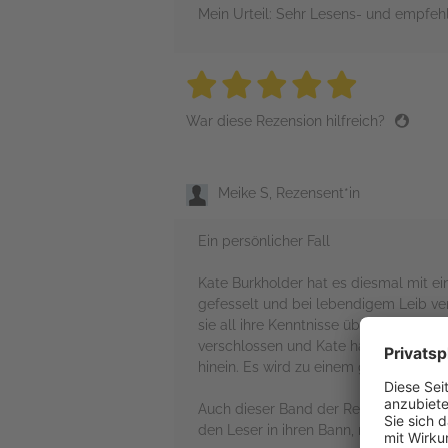
Mein Urteil: Sehr Lesens- und empfeh
5 stars
5 stars
5 stars
5 stars
5 sta
War diese Rezension hilfreich?
Meike S, Rezensent*in
Ein persönlicher Fall
Kate Burkholder hat es diesmal mit e
gefesselt und bei lebendigem Leib v
sie all ihre Kenntnisse über die Amis
verschlossen und Kate hat es nicht l
hinein. Es wird zu einem gefährlichen u
Auch dieser Band der Reihe ist wieder 
den Leser in ihren Bann, man kann ka