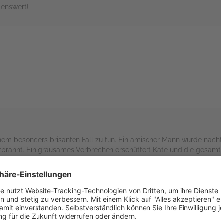
lenswert!
rs
inem besonders brisanten Fall zu tun. Ein amischer Mann wurde nacht
erbrannt. Ein grausames Verbrechen erschüttert Kate und die gesa
chen nutzen, denn der Tote wurde aus der Gemeinschaft ausgeschloss
eicht Spuren zu dem Verbrechen zu finden. Außerdem gerät sie persön
nd nervenzereissenden Fall, der alles von ihr fordert.
sehr spannend und facettenreich erzählt. Es ist ein sehr persönlicher
um aufhören zu lesen- bis zum furiosen Ende. Diese Bücher sind wirk