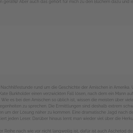
on gerät🤭 Aber auch das gehört für mich zu den Büchern dazu und i
rs
ste Nachhilfestunde rund um die Geschichte der Amischen in Amerika.
Kate Burkholder einen verzwickten Fall lösen, nach dem ein Mann au
Wie es bei den Amischen so üblich ist, wissen die meisten über viele
genheiten zu sprechen. Die Ermittlungen sind deshalb extrem schw
n um der Lösung näher zu kommen. Eine dramatische Jagd nach der 
ert jeden Leser. Darüber hinaus lernt man wieder viel über die Her
Reihe nach wie vor nicht langweilig ist, dafür ist auch Aschetod de