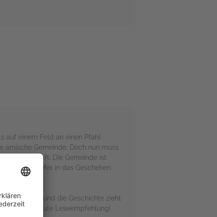
s auf einem Feld an einen Pfahl
mte amische Gemeinde. Doch nun muss
en und bestraft. Die Gemeinde ist
lich immer tiefer in das Geschehen
 Fall für Kate und die Geschichte zieht
lich eine absolute Leseempfehlung!