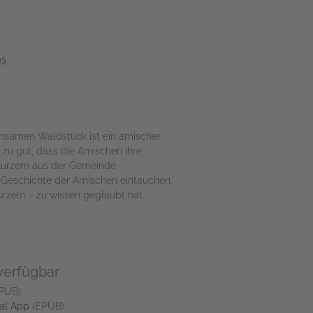
ps
einsamen Waldstück ist ein amischer
zu gut, dass die Amischen ihre
r Kurzem aus der Gemeinde
 Geschichte der Amischen eintauchen.
urzeln – zu wissen geglaubt hat.
verfügbar
PUB)
al App
(EPUB)