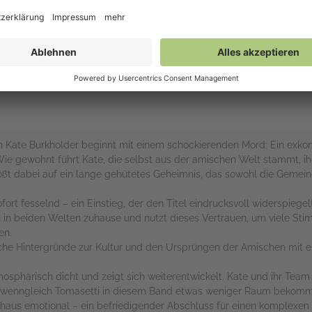
rs
efin Kate Burkholder beginnt mit einem schockierenden Mord: Ein exk
ie gewohnt führt Kate, die selbst aus der amischen Welt stammt, ihre
ßt dabei auf ein lange gehütetes Geheimnis, das sowohl die Gemein
fort fesselnd – ein Einstieg, der den Titel eindrucksvoll widerspiegelt
ich in beiden Welten zuhause und nutzt dieses Vertrauen, um viele St
en.
ische Hintergründe zur Kultur und den Ursprüngen der Amischen mit 
atmosphärisch dicht und zeigt sich weiterentwickelt. Kate und ihr Team 
 – wenngleich Tomasetti in diesem Band etwas weniger Raum bekom
chaus emotional – ein befriedigender Abschluss für einen komplexen F