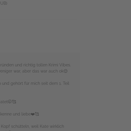
UB)
ünden und richtig tollen Krimi Vibes.
weniger war, aber das war auch ok😊
 und gehört für mich seit dem 1. Teil
ratet🤭🥰
t kenne und liebe❤️🥰
 Kopf schütteln, weil Kate wirklich