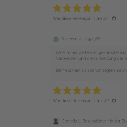
5 stars
5 stars
5 stars
5 stars
5 sta
War diese Rezension hilfreich?
Rezensent*in 454386
(Wie immer perfekt eingesprochen) un
Verbrechen und die Fortsetzung der p
Da freut man sich schon sogleich auf
5 stars
5 stars
5 stars
5 stars
5 sta
War diese Rezension hilfreich?
Cornelia L, Beschäftigte*r in der 