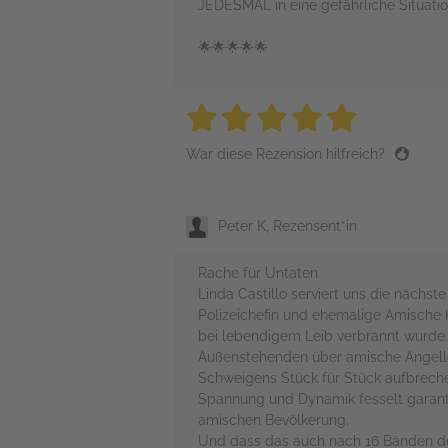
JEDESMAL in eine gefährliche Situati
🌟🌟🌟🌟🌟
5 stars
5 stars
5 stars
5 stars
5 sta
War diese Rezension hilfreich?
Peter K, Rezensent*in
Rache für Untaten
Linda Castillo serviert uns die näch
Polizeichefin und ehemalige Amische 
bei lebendigem Leib verbrannt wurde. 
Außenstehenden über amische Angelle
Schweigens Stück für Stück aufbreche
Spannung und Dynamik fesselt garanti
amischen Bevölkerung.
Und dass das auch nach 16 Bänden der 