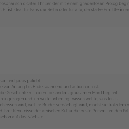
mosphärisch dichter Thriller, der mit einem gnadenlosen Prolog begin
Er ist ideal für Fans der Reihe oder für alle, die starke Ermittleri
rs
sen und jedes geliebt
die von Anfang bis Ende spannend und actionreich ist.
il die Geschichte mit einem besonders grausamen Mord beginnt.
reingezogen und ich wolte unbedingt wissen wollte, was los ist.
hlossen wird, weil ihr Bruder verdächtigt wird, macht sie trotzdem w
nd ihrer Kenntnisse der amischen Kultur die beste Person, um den Fall
h schon auf das Nächste