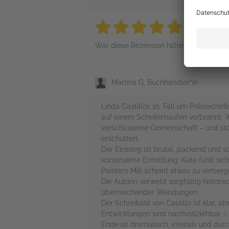
5 stars
5 stars
5 stars
5 stars
5 sta
War diese Rezension hilfreich?
Martina G, Buchhändler*in
Linda Castillos 16. Fall um Polizeich
auf einem Scheiterhaufen verbrannt. W
verschlossene Gemeinschaft – und stö
erschüttert.
Der Einstieg ist brutal, packend und so
konstruierte Ermittlung: Kate fühlt s
Painters Mill scheint etwas zu verberg
Die Autorin verwebt sorgfältig histor
überraschender Wendungen.
Der Schreibstil von Castillo ist klar, 
Entwicklungen sind nachvollziehbar
Ende ist dramatisch, intensiv und dur