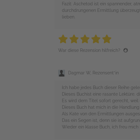
Fazit: Aschetod ist ein spannender, at
durchdrungenen Ermittlung überzeugt. 
lieben.
5 stars
5 stars
5 stars
5 stars
5 sta
War diese Rezension hilfreich?
Dagmar W, Rezensent*in
Ich habe jedes Buch dieser Reihe gele
Dieses Buchist eine rasante Lektüre. 
Es wird dem Titel sofort gerecht, we
Dieses Buch hat mich in die Handlung 
Als Kate von den Ermittlungen ausgesc
Das ein Segen ist, denn sie ist aufgru
Wieder ein klasse Buch, ich freu mic