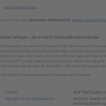
Krimis, Thriller, Mystery
n nutzen Sie dabei
#Aschetod #NetGalleyDE
!
Weitere Hashtag-Tip
heit verbergen – der 16. Fall für Polizeichefin Kate Burkholder
Kate Burkholder von einem Anruf geweckt: Bei einem Feuer in einem 
e an einen Pfahl gefesselt und lebendig verbrannt. Kate weiß nur 
Außenwelt lösen, doch nach und nach erfährt sie, dass der Tote vo
o bestraft? Um die Wahrheit herauszufinden, muss Kate tief in die
es erschüttert, was sie über die Amischen – und damit ihre eigenen W
ender Einblick in die europäischen Ursprünge der Amischen
Links
Auf NetGalley 
Hier geht es zur Verlagswebsite
NetGalley-Reader
(E
NetGalley Bücherreg