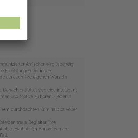
ommunizierter Amischer wird lebendig
 Ermittlungen tief in die
de als auch ihre eigenen Wurzeln
. Danach entfaltet sich eine intelligent
immen und Motive zu hören – jeder in
einem durchdachten Kriminalplot voller
bleiben treue Begleiter, ihre
mt als gewohnt. Der Showdown am
all.