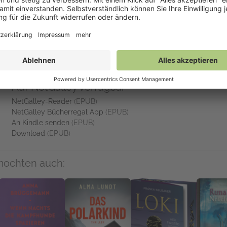
ht jene von Heinz Strunk.»
Auf NetGalley verfügbar
NetGalley-Reader
(EPUB)
NetGalley Bücherregal App
(EPUB)
An Kindle senden
(EPUB)
Download
(EPUB)
mochten auch: