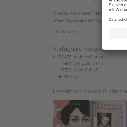
Vorab-Besprechungen
«Short Storys sind öd? Ja, oft. Doch nic
Der Standard
Verfügbare Ausgaben
AUSGABE
Anderes Format
ISBN
9783498007683
PREIS
23,00 € (EUR)
SEITEN
192
LeserInnen dieses Buches 