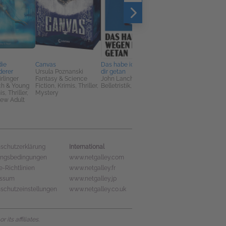
die
Canvas
Das habe ich wegen
Wir gehen mal los
erer
Ursula Poznanski
dir getan
Raffaella Romagnolo
rlinger
Fantasy & Science
John Lanchester
Belletristik,
h & Young
Fiction, Krimis, Thriller,
Belletristik, Literatur
Jugendbuch & Young
s, Thriller,
Mystery
Adult, Literatur
New Adult
International
schutzerklärung
ungsbedingungen
www.netgalley.com
e-Richtlinien
www.netgalley.fr
essum
www.netgalley.jp
schutzeinstellungen
www.netgalley.co.uk
its affiliates.