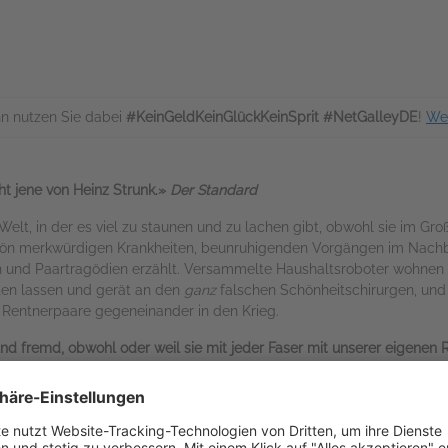
n nutzen Sie dabei
#KeinGeldKeinGlückKeinSprit #NetGalleyDE
!
Wei
ht jene von Heinz Strunk.»
Der Standard
e Welt, in der es viel zu staunen und zu lachen gibt, obwohl sie im 
schön merkwürdigen Krankheiten, beunruhigenden Vorgängen im Nachb
n und Paartragödien erzählt. Versammelte Haushaltsroboter wohnen
hten lassen und gerät an den
ganz
falschen Schönheitschirurgen, und 
Rentnerpaare gegeneinander in den Krieg.
und fremd, obwohl oder weil sie mit jeder Faser mit unserer eigenen R
s
n Heinz Strunk, dem Meister der kurzen Strecke.