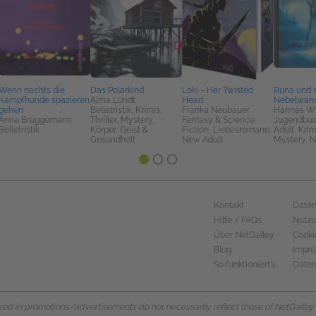
Wenn nachts die
Das Polarkind
Loki − Her Twisted
Runa und 
Kampfhunde spazieren
Alma Lundt
Heart
Nebelwand
gehen
Belletristik, Krimis,
Franka Neubauer
Hannes Wi
Anna Brüggemann
Thriller, Mystery,
Fantasy & Science
Jugendbuc
Belletristik
Körper, Geist &
Fiction, Liebesromane,
Adult, Krimi
Gesundheit
New Adult
Mystery, 
Kontakt
Daten
Hilfe / FAQs
Nutz
Über NetGalley
Cooki
Blog
Impr
So funktioniert's
Daten
d in promotions/advertisements do not necessarily reflect those of NetGalley or 