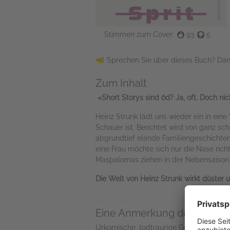
Stimmen zum Cover:
93
5
Sprechen Sie über dieses Buch? Dan
Zum Inhalt
«Short Storys sind öd? Ja, oft. Doch nic
Heinz Strunk lädt uns wieder ein in ein
Schauer ist. Berichtet wird von ganz 
abgrundtief elende Familiengeschichte
eine Frau möchte sich nur die Nase ric
Maspalomas ziehen in der Nebensaison 
Die Welt von Heinz Strunk wirkt düster 
Eine Anmerkung des Verlag
Urkomische, todtraurige Geschichten vo