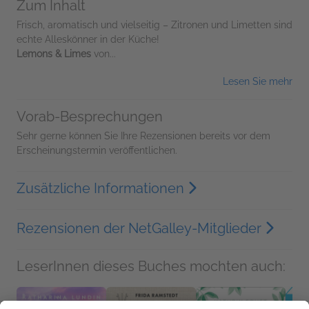
Zum Inhalt
Frisch, aromatisch und vielseitig – Zitronen und Limetten sind
echte Alleskönner in der Küche!
Lemons & Limes
von...
Lesen Sie mehr
Vorab-Besprechungen
Sehr gerne können Sie Ihre Rezensionen bereits vor dem
Erscheinungstermin veröffentlichen.
Zusätzliche Informationen
Rezensionen der NetGalley-Mitglieder
LeserInnen dieses Buches mochten auch: