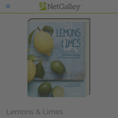
zum Hauptinhalt springen
Lemons & Limes