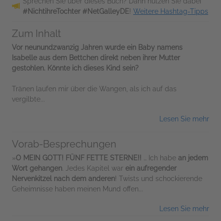
Sprechen Sie über dieses Buch? Dann nutzen Sie dabei
#NichtihreTochter #NetGalleyDE
!
Weitere Hashtag-Tipps
Zum Inhalt
Vor neunundzwanzig Jahren wurde ein Baby namens
Isabelle aus dem Bettchen direkt neben ihrer Mutter
gestohlen. Könnte ich dieses Kind sein?
Tränen laufen mir über die Wangen, als ich auf das
vergilbte...
Lesen Sie mehr
Vorab-Besprechungen
»
O MEIN GOTT! FÜNF FETTE STERNE!!
… Ich habe
an jedem
Wort gehangen
. Jedes Kapitel war
ein
aufregender
Nervenkitzel nach dem anderen
! Twists und schockierende
Geheimnisse haben meinen Mund offen...
Lesen Sie mehr