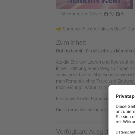
Stimmen zum Cover:
67
6
Sprechen Sie über dieses Buch? Dan
Zum Inhalt
Bist du bereit, für die Liebe zu kämpfen
Als die Ehe von Lauren und Ryan auf der
in der Hoffnung, einen Weg zu finden, si
zueinander haben. Abgesehen davon ist al
man Romantik ohne Treue und Bindung o
noch wichtig? Wofür ist man bereit zu 
Ein umwerfender Roman über die Liebe: d
Diese romantische Liebesgeschichte ist
Verfügbare Ausgaben