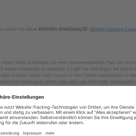
n nutzen Sie dabei
#AfterIDo #NetGalleyDE
!
Weitere Hashtag-Tipps
?
 Kippe steht, schmieden sie einen unkonventionellen Plan. Sie besch
ch wieder ineinander zu verlieben. Es gibt nur eine Regel: Sie dürfen
les erlaubt. Lauren zieht zurück zu ihrer Familie und beginnt zu hint
hne Ehe haben kann, wenn Liebe und Lust nicht mehr miteinander v
kämpfen?
arüber, sie zu ergreifen, zu halten und sich ihr mit allem, was man h
 unter dem Titel
Zwei auf Umwegen
2017 bei
Diana
erschienen.
Auf NetGalley verfügbar