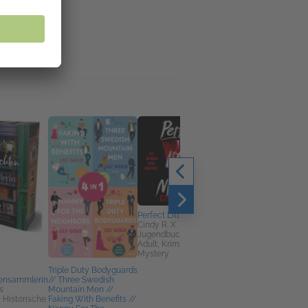
Perfect Little Monsters
Cindy R. X. He
Jugendbuch & Young
Adult, Krimis, Thriller,
Mystery
Triple Duty Bodyguards
Think Less, Sleep Mo
ensammlerin
// Three Swedish
Stephanie
s
Mountain Men //
Romiszewski
k, Historische
Faking With Benefits //
Körper, Geist &