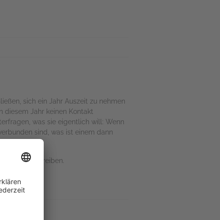
ließen, sich ein Jahr Auszeit zu nehmen
 in diesem Jahr keinen Kontakt
erfragen, was sie eigentlich will: Wenn
erbunden sind, was ist einem dann
at, zu verschreiben.