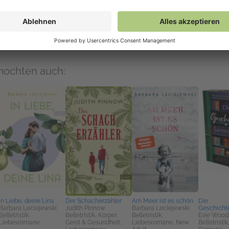
NetGalley-Reader
(EPUB)
NetGalley Bücherregal App
(EPUB)
An Kindle senden
(EPUB)
Download
(EPUB)
mochten auch:
In Liebe, deine Lina
Der Schacherzähler
Am Meer ist es schön
Die
Barbara Leciejewski
Judith Pinnow
Barbara Leciejewski
Geschicht
Belletristik,
Belletristik, Körper,
Belletristik,
Evie Wood
Liebesromane
Geist & Gesundheit,
Liebesromane, New
Belletristi