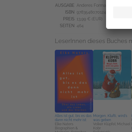
AUSGABE
Anderes Format
ISBN
9783548070124
PREIS
13,99 € (EUR)
SEITEN
464
LeserInnen dieses Buches 
Alles ist gut, bis es das
Morgen, Klufti, wird's
dann nicht mehr ist
was geben
Elke Naters
Volker Klüpfel; Michael
Biographien &
Kobr