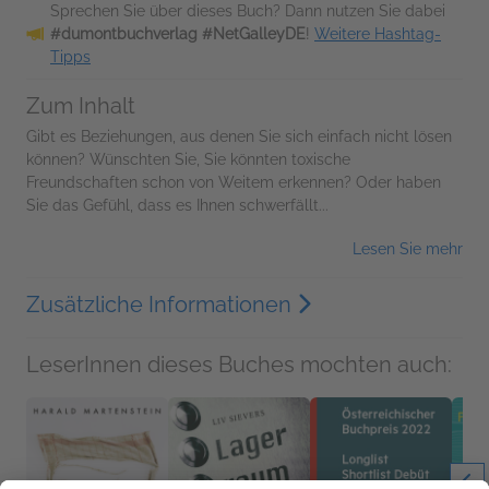
Sprechen Sie über dieses Buch? Dann nutzen Sie dabei
#dumontbuchverlag #NetGalleyDE
!
Weitere Hashtag-
Tipps
Zum Inhalt
Gibt es Beziehungen, aus denen Sie sich einfach nicht lösen
können? Wünschten Sie, Sie könnten toxische
Freundschaften schon von Weitem erkennen? Oder haben
Sie das Gefühl, dass es Ihnen schwerfällt...
Lesen Sie mehr
Zusätzliche Informationen
LeserInnen dieses Buches mochten auch: