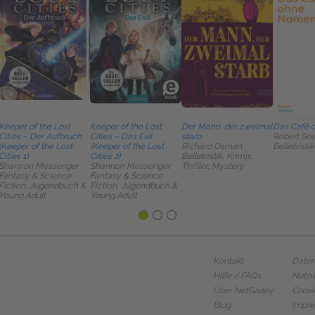
Keeper of the Lost
Keeper of the Lost
Der Mann, der zweimal
Das Café 
Cities – Der Aufbruch
Cities – Das Exil
starb
Robert See
(Keeper of the Lost
(Keeper of the Lost
Richard Osman
Belletristik
Cities 1)
Cities 2)
Belletristik, Krimis,
Shannon Messenger
Shannon Messenger
Thriller, Mystery
Fantasy & Science
Fantasy & Science
Fiction, Jugendbuch &
Fiction, Jugendbuch &
Young Adult
Young Adult
Kontakt
Daten
Hilfe / FAQs
Nutz
Über NetGalley
Cooki
Blog
Impr