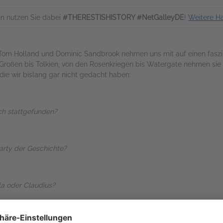
n nutzen Sie dabei
#THERESTISHISTORY #NetGalleyDE
!
Weitere H
 Tom Holland und Dominic Sandbrook nehmen uns mit auf einen fasz
Großen bis Tolkien, von den Rosenkriegen bis Watergate nehmen sie
die wir bislang gar nicht gedacht haben:
ich stattgefunden?
arty der Geschichte?
la oder Claudius?
ch eine Haarverabredung fast zunichte gemacht?