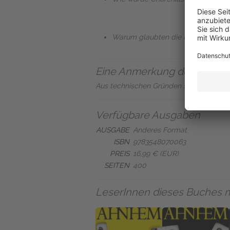
Warum glaubten die Nazis, sie sta
Eine Anmerkung des Verlag
Aus technischen Gründen steht dieser T
Verfügbare Ausgaben
AUSGABE
Anderes Format
ISBN
9783548070063
PREIS
16,99 € (EUR)
SEITEN
400
LeserInnen dieses Buches 