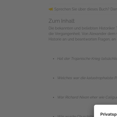
Sprechen Sie über dieses Buch? Dan
Zum Inhalt
Die bekannten und beliebten Historiker
die Vergangenheit. Von Alexander dem 
Historie an und beantworten Fragen, an 
Hat der Trojanische Krieg tatsächl
Welches war die katastrophalste P
War Richard Nixon eher wie Caligu
Wie wurde Churchills Tarnung dur