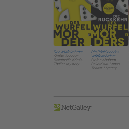
Der Würfelmörder
Die Rückkehr des
Stefan Ahnhem
Würfelmörders
Belletristik, Krimis,
Stefan Ahnhem
Thriller, Mystery
Belletristik, Krimis,
Thriller, Mystery