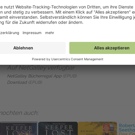
mmten von Atlantis ab?
s
itel auf Netgalley
nicht als Kindle-Version
zur Verfügung.
Auf NetGalley verfügbar
NetGalley Bücherregal App
(EPUB)
Download
(EPUB)
mochten auch: