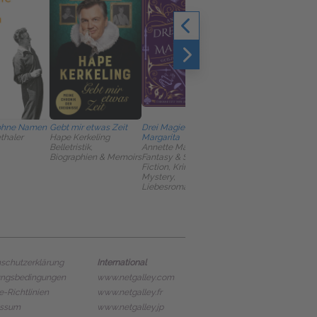
ohne Namen
Gebt mir etwas Zeit
Drei Magier und eine
Die Spurenfinder und
thaler
Hape Kerkeling
Margarita
das Drachenzepter
Belletristik,
Annette Marie
Marc-Uwe Kling;
Biographien & Memoirs
Fantasy & Science
Johanna Kling; Luise
Fiction, Krimis, Thriller,
Kling; Elisabeth Kling
Mystery,
Belletristik, Fantasy 
Liebesromane
Science Fiction, Krim
Thriller, Mystery
International
schutzerklärung
ungsbedingungen
www.netgalley.com
e-Richtlinien
www.netgalley.fr
essum
www.netgalley.jp