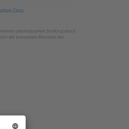
ashtag-Tipps
inierend-unterhaltsamen Streifzug durch
 sich der kuriosesten Momente der