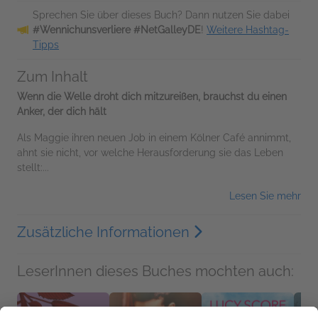
Sprechen Sie über dieses Buch? Dann nutzen Sie dabei
#Wennichunsverliere #NetGalleyDE
!
Weitere Hashtag-
Tipps
Zum Inhalt
Wenn die Welle droht dich mitzureißen, brauchst du einen
Anker, der dich hält
Als Maggie ihren neuen Job in einem Kölner Café annimmt,
ahnt sie nicht, vor welche Herausforderung sie das Leben
stellt:...
Lesen Sie mehr
Zusätzliche Informationen
LeserInnen dieses Buches mochten auch: