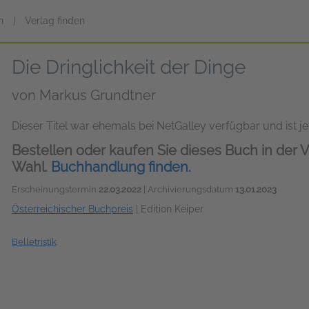
n
|
Verlag finden
Die Dringlichkeit der Dinge
von
Markus Grundtner
Dieser Titel war ehemals bei NetGalley verfügbar und ist jet
Bestellen oder kaufen Sie dieses Buch in der V
Wahl.
Buchhandlung finden.
Erscheinungstermin
22.03.2022
| Archivierungsdatum
13.01.2023
Österreichischer Buchpreis
|
Edition Keiper
Belletristik