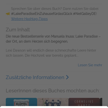
Sprechen Sie über dieses Buch? Dann nutzen Sie dabei
#LakeParadiseEinZuhausefürdasGlück #NetGalleyDE
!
Weitere Hashtag-Tipps
Zum Inhalt
Die neue Bestsellerserie von Manuela Inusa: Lake Paradise –
der Ort, an dem Herzen sich begegnen.
Lexi Dawson will endlich diese schmerzhafte Leere hinter
sich lassen. Die Hochzeit war bereits geplant...
Lesen Sie mehr
Zusätzliche Informationen
LeserInnen dieses Buches mochten auch: