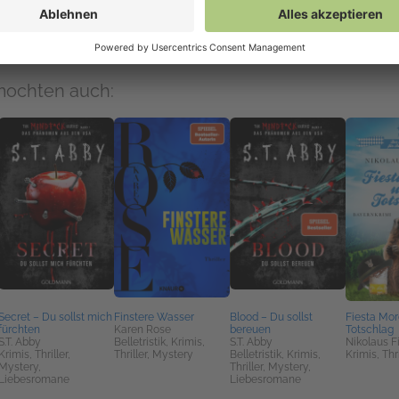
NetGalley Bücherregal App
(EPUB)
An Kindle senden
(EPUB)
Download
(EPUB)
mochten auch:
Secret – Du sollst mich
Finstere Wasser
Blood – Du sollst
Fiesta Mor
fürchten
Karen Rose
bereuen
Totschlag
S.T. Abby
Belletristik, Krimis,
S.T. Abby
Nikolaus F
Krimis, Thriller,
Thriller, Mystery
Belletristik, Krimis,
Krimis, Thr
Mystery,
Thriller, Mystery,
Liebesromane
Liebesromane