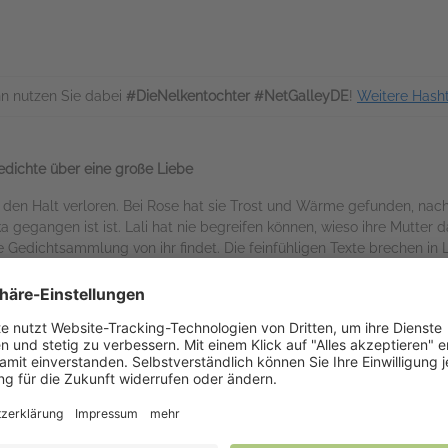
n nutzen Sie dabei
#DieNelkentochter #NetGalleyDE
!
Weitere Hash
edichte über eine große Liebe
 den Halt verloren. Bei Rose hat sie Trost und Wärme gefunden, nach
a gegangen ist ist. Lali hat nie begreifen können, wieso ihre Mutter
ne Gedichtsammlung von ihr findet. Die feinfühligen Texte brechen in L
ersten Mal in ihrem Leben verlässt sie ihr Nest in Cornwall und geht 
stößt auf ein großes Familiengeheimnis …
tt:
Die
Blumentöchter
-Saga um fünf Frauen, fünf Kontinente und ein
Auf NetGalley verfügbar
NetGalley-Reader
(EPUB)