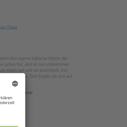
tag-Tipps
dem ihre eigene leibliche Mutter die
 das getan hat, und ist nun vollkommen
ali etwas auf und sie beschließt, ihre
nach Sri Lanka. Dort begibt sie sich auf
 großes Geheimnis