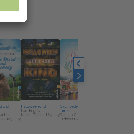
d und
Halloweenkind
Capri bedeutet für
In Love at Last
Lars Engels
immer
Kristina Moninger
ischer
Krimis, Thriller, Mystery
Roberta Gregorio
Liebesromane
iller, Mystery
Liebesromane