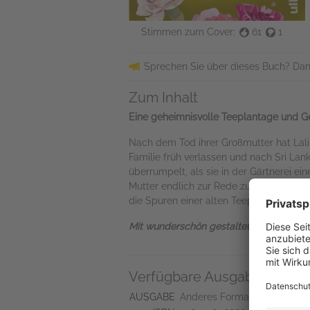
Stimmen zum Cover:
61
1
Sprechen Sie über dieses Buch? Dan
Zum Inhalt
Eine geheimnisvolle Teeplantage und G
Nach dem Tod ihrer Großmutter hat Lali
Familie früh verlassen und nach Sri Lank
überrumpelt, als sie in der Gärtnerei ei
Mutter endlich zur Rede zu stellen. Zum 
die Spuren einer alten Teeplantage und 
Mit wunderschön gestaltetem Farbschni
Verfügbare Ausgaben
AUSGABE
Anderes Format