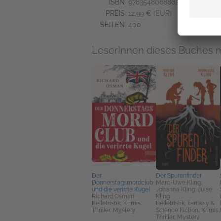
ISBN
9783548068862
PREIS
12,99 € (EUR)
SEITEN
400
LeserInnen dieses Buches 
Der
Der Spurenfinder
Donnerstagsmordclub
Marc-Uwe Kling;
und die verirrte Kugel
Johanna Kling; Luise
Richard Osman
Kling
Belletristik, Krimis,
Belletristik, Fantasy &
Thriller, Mystery
Science Fiction, Krimis,
Thriller, Mystery