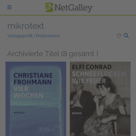
zum Hauptinhalt springen
mikrotext
Verlagsprofil
|
Präferenzen
Archivierte Titel (8 gesamt )