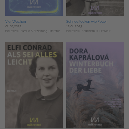
Vier Wochen
Schneeflocken wie Feuer
08.03.2025
15.06.2023
Belletristik,
Familie & Erziehung,
Literatur
Belletristik,
Feminismus,
Literatur