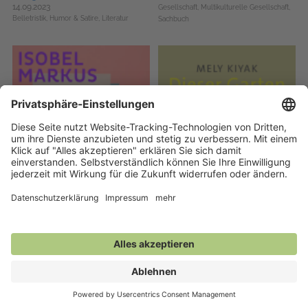
14.09.2023
Gesellschaft,
Multikulturelle Gesellschaft,
Belletristik,
Humor & Satire,
Literatur
Sachbuch
Dating-Roman
Dieser Garten
01.06.2024
08.03.2024
Große Gefühle,
Liebesromane,
Literatur
Belletristik,
Feminismus,
Haus & Garten