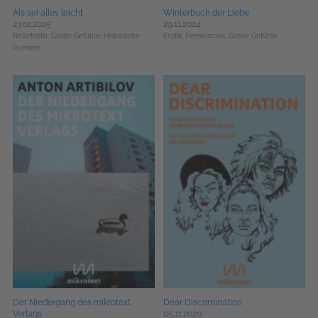
Als sei alles leicht
Winterbuch der Liebe
23.01.2025
29.11.2024
Belletristik,
Große Gefühle,
Historische
Erotik,
Feminismus,
Große Gefühle
Romane
Der Niedergang des mikrotext
Dear Discrimination
Verlags
05.11.2020