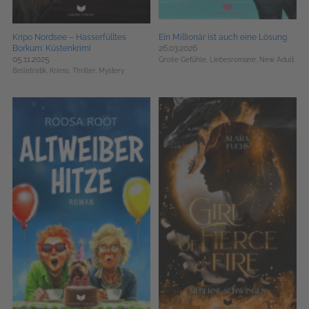
Kripo Nordsee – Hasserfülltes
Ein Millionär ist auch eine Lösung
Borkum: Küstenkrimi
26.03.2026
05.11.2025
Große Gefühle,
Liebesromane,
New Adult
Belletristik,
Krimis, Thriller, Mystery