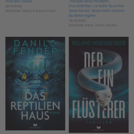
Pfad des Feuers
Therapie einer Mörderin:
30.07.2025
Psychothriller | Je tiefer du in ihre
Seele blickst, desto mehr verlierst
Belletristik,
Fantasy & Science Fiction
du deine eigene
25.09.2025
Belletristik,
Krimis, Thriller, Mystery