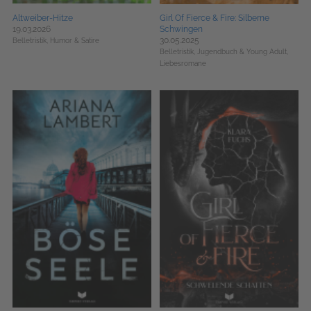
Altweiber-Hitze
Girl Of Fierce & Fire: Silberne
19.03.2026
Schwingen
30.05.2025
Belletristik,
Humor & Satire
Belletristik,
Jugendbuch & Young Adult,
Liebesromane