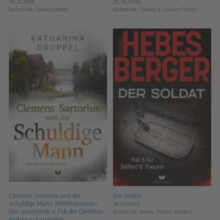
05.11.2025
25.09.2025
Belletristik,
Liebesromane
Belletristik,
Fantasy & Science Fiction
Clemens Sartorius und der
Der Soldat
schuldige Mann: Kriminalroman |
30.07.2025
Der spannende 2. Fall der Clemens-
Belletristik,
Krimis, Thriller, Mystery
Sartorius-Krimireihe