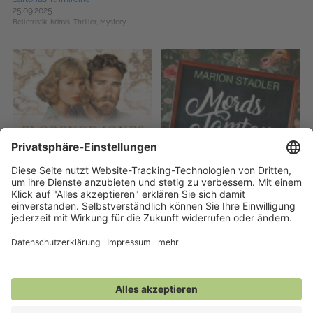
25.09.2025
Belletristik,
Krimis, Thriller, Mystery
Vergiss nie deine Wurzeln
Mordstamtam
16.11.2024
20.03.2025
Belletristik,
Historische Romane,
Belletristik,
Krimis, Thriller, Mystery,