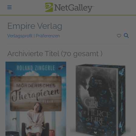
zum Hauptinhalt springen
Empire Verlag
Verlagsprofil
|
Präferenzen
Archivierte Titel (70 gesamt )