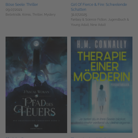
Böse Seele: Thriller
Girl Of Fierce & Fire: Schwelende
09.07.2021
Schatten
31.07.2025
Belletristik,
Krimis, Thriller, Mystery
Fantasy & Science Fiction,
Jugendbuch &
Young Adult,
New Adult