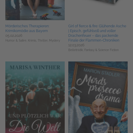
Mörderisches Therapieren:
Girl of fierce & fire: Glühende Asche
Krimikomödie aus Bayern
| Episch, gefühlvoll und voller
05.02.2026
Drachenfeuer – das packende
Finale der Flammen-Chroniken
Humor & Satire,
Krimis, Thriller, Mystery
12.03.2026
Belletristik,
Fantasy & Science Fiction