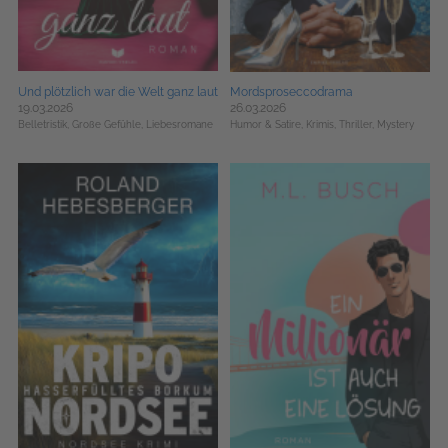
Und plötzlich war die Welt ganz laut
Mordsproseccodrama
19.03.2026
26.03.2026
Belletristik,
Große Gefühle,
Liebesromane
Humor & Satire,
Krimis, Thriller, Mystery