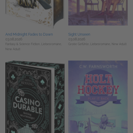
And Midnight Fades to Dawn
Sight Unseen
03.08.2026
03.08.2026
Fantasy & Science Fiction,
Liebesromane,
Große Gefühle,
Liebesromane,
New Adult
New Adult