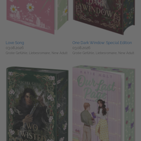
Love Song
One Dark Window: Special Edition
03.08.2026
03.08.2026
Große Gefühle,
Liebesromane,
New Adult
Große Gefühle,
Liebesromane,
New Adult