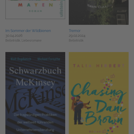
Im Sommer der Wildbienen
Tremor
30.04.2026
29.02.2024
Belletristik,
Liebesromane
Belletristik