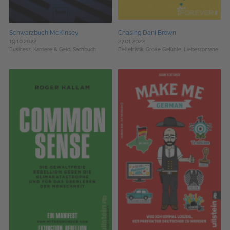
Schwarzbuch McKinsey
Chasing Dani Brown
19.10.2022
27.01.2022
Business, Karriere & Geld,
Sachbuch
Belletristik,
Große Gefühle,
Liebesromane