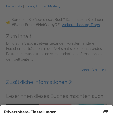
Belletristik
|
Krimis, Thriller, Mystery
Sprechen Sie über dieses Buch? Dann nutzen Sie dabei
#BlauesFeuer #NetGalleyDE
!
Weitere Hashtag-Tipps
Zum Inhalt
Dr. Kristina Sabo ist etwas gelungen, von dem andere
Forscher nur träumen: In der Arktis hat sie ein leuchtendes
Bakterium entdeckt – eine wissenschaftliche Sensation, die
den weltweiten...
Lesen Sie mehr
Zusätzliche Informationen
LeserInnen dieses Buches mochten auch: