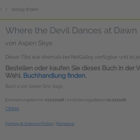
n
|
Verlag finden
Where the Devil Dances at Dawn
von
Aspen Skye
Dieser Titel war ehemals bei NetGalley verfügbar und ist jet
Bestellen oder kaufen Sie dieses Buch in der V
Wahl.
Buchhandlung finden.
Buch 2 von Seven Sins Saga
Erscheinungstermin
07.07.2026
| Archivierungsdatum
01.07.2026
CINNA
Fantasy & Science Fiction
|
Romance