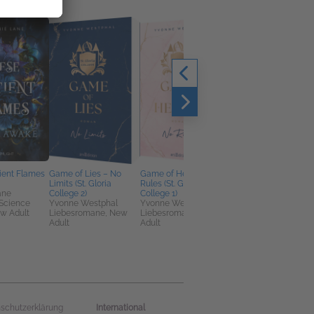
ient Flames
Game of Lies – No
Game of Hearts – No
Cruel is the Light – Ih
Limits (St. Gloria
Rules (St. Gloria
Liebe ist groß, ihre
ane
College 2)
College 1)
Macht unendlich (Cru
 Science
Yvonne Westphal
Yvonne Westphal
is the Light 1)
ew Adult
Liebesromane, New
Liebesromane, New
Sophie Clark
Adult
Adult
Jugendbuch & Young
Adult, Kinderbücher
International
schutzerklärung