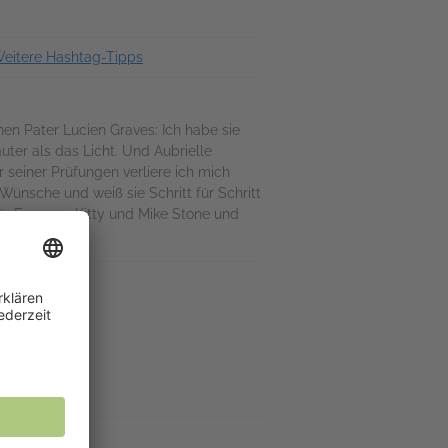
eitere Hashtag-Tipps
ehen Pater Lucien Graves: Ich habe sie
uter als das Licht. Und Aubrielle
 seiner Prüfungen verliere ich mich
ünsche und weiß sie Schritt für Schritt
 Für Fans von Kitty und Mike Stone und