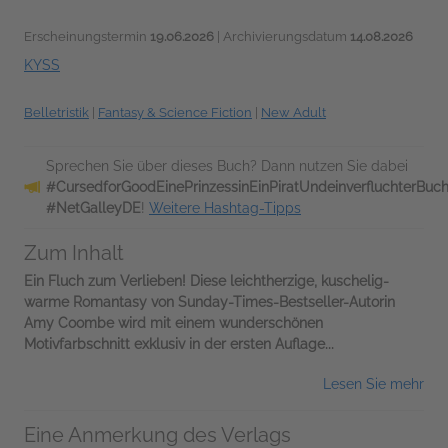
Erscheinungstermin
19.06.2026
| Archivierungsdatum
14.08.2026
KYSS
Belletristik
|
Fantasy & Science Fiction
|
New Adult
Sprechen Sie über dieses Buch? Dann nutzen Sie dabei
#CursedforGoodEinePrinzessinEinPiratUndeinverfluchterBuc
#NetGalleyDE
!
Weitere Hashtag-Tipps
Zum Inhalt
Ein Fluch zum Verlieben! Diese leichtherzige, kuschelig-
warme Romantasy von Sunday-Times-Bestseller-Autorin
Amy Coombe wird mit einem wunderschönen
Motivfarbschnitt exklusiv in der ersten Auflage...
Lesen Sie mehr
Eine Anmerkung des Verlags