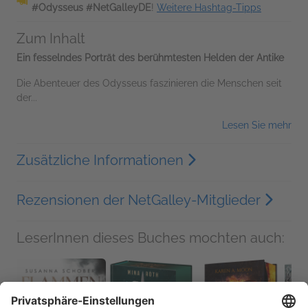
#Odysseus #NetGalleyDE
!
Weitere Hashtag-Tipps
Zum Inhalt
Ein fesselndes Porträt des berühmtesten Helden der Antike
Die Abenteuer des Odysseus faszinieren die Menschen seit
der...
Lesen Sie mehr
Zusätzliche Informationen
Rezensionen der NetGalley-Mitglieder
LeserInnen dieses Buches mochten auch: