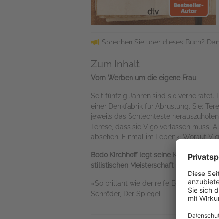
Sprechen Sie über dieses Buch? Dan
Zum Inhalt
Vom Werben um die eigene Frau
Seit fünfzig Jahren sind sie verheiratet.
einer Denkfabrik für Abrüstung. Sie: Ter
jeweils das Schlechteste herauszuholen.
Terese, dass sie Vigo verlassen muss. A
absehen. Einmal im Leben.« Worauf Vigo
Bodo Kirchhoff legt seine Karten als A
stilistischen Meisterschaft seines Erzähl
»So brillant wie der reife Bodo Kirchh
Schröder, Der Spiegel