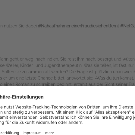
n nutzen Sie dabei
#NahaufnahmeneinerFraudiesichentfernt #NetG
 Dann geht er weg, nach Indien. Sie reist ihm nach, besorgt und wütend
ese Weiler, Kinder- und Jugendtherapeutin. Was sie teilen, ist fast 
 Sollen sie zusammen alt werden? Die Frage ist plötzlich unausweich
ls er um eine letzte Chance bittet, antwortet sie: »Was du tun kanns
 einen Roman zu schreiben beginnt, erzählt aus der Sicht seiner Fr
utor eines epischen Liebes- und Lebensromans offen: mit der Sugge
ens.
off können nur wenige über das Wesen des Schmerzes, des Begehrens 