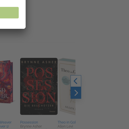
Weaver
Possession
Theo in Golden
Runa und die
er 1)
Brynne Asher
Allen Levi
Nebelwanderer