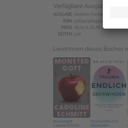
Verfügbare Ausgaben
AUSGABE
Anderes Format
ISBN
9783423284912
PREIS
28,00 € (EUR)
SEITEN
576
LeserInnen dieses Buches 
Monstergott
Trauma ENDLICH
Caroline Schmitt
überwinden