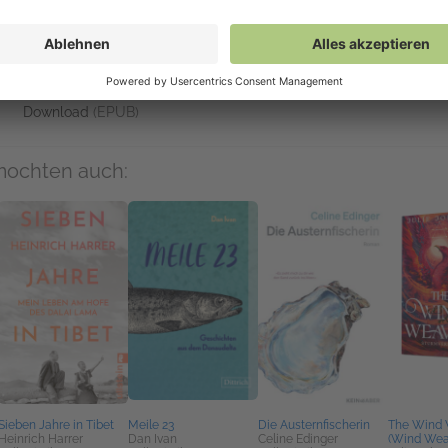
Auf NetGalley verfügbar
NetGalley-Reader
(EPUB)
NetGalley Bücherregal App
(EPUB)
An Kindle senden
(EPUB)
Download
(EPUB)
mochten auch:
Sieben Jahre in Tibet
Meile 23
Die Austernfischerin
The Wind 
Heinrich Harrer
Dan Ivan
Celine Edinger
(Wind Weav