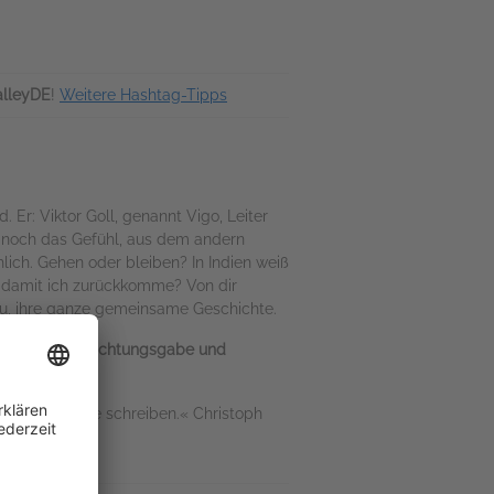
alleyDE
!
Weitere Hashtag-Tipps
. Er: Viktor Goll, genannt Vigo, Leiter
nur noch das Gefühl, aus dem andern
lich. Gehen oder bleiben? In Indien weiß
t, damit ich zurückkomme? Von dir
au, ihre ganze gemeinsame Geschichte.
stion, der Beobachtungsgabe und
und der Liebe schreiben.« Christoph