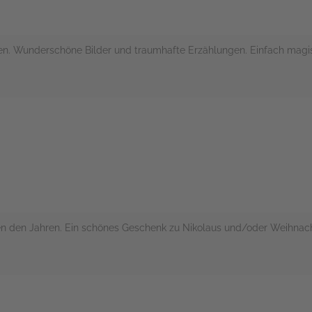
llen. Wunderschöne Bilder und traumhafte Erzählungen. Einfach magis
rs
hen den Jahren. Ein schönes Geschenk zu Nikolaus und/oder Weihnac
rs