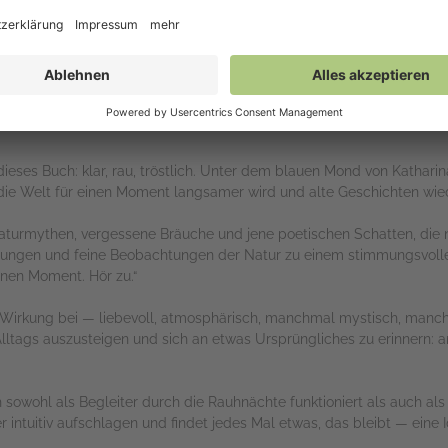
rs
ieses Buch: klar, rau, tröstlich. Unter dem blauen Mond von Katharina 
ie Welt für einen Moment langsamer wird und alte Geschichten wied
turmythen, vergessene Bräuche und jene poetischen Schatten, die nu
rungen und feine Beobachtungen der Natur zu einem stimmungsvollen 
inen Moment. Hör zu.“
er Wirkung bei — liebevoll, atmosphärisch, manchmal mystisch, manchma
ltags auszusteigen und sich an etwas Ursprüngliches zu erinnern: 
 sowohl als Begleiter durch die Rauhnächte funktioniert als auch als
 intuitiv aufschlagen und findet jedes Mal etwas, das bleibt — eine I