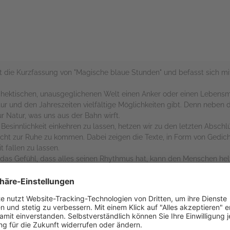
t die Kurzfassung von "Magische blaue Stunden" und befasst sich
ektischen, unausgeglichenen Welt einen Anker oder einen Lebensmitt
tur und den Jahreszeiten vielfältige Möglichkeiten gibt. Denn nebe
ur Natur, was uns aus der Bahn wirft.
 Besinnlichkeit einkehren zu lassen, hetzen wir zu den letzten Abschl
cht zur Ruhe zu kommen. Dabei zeigen die Texte, in Form von Gedich
t fallen zu lassen.
das Gefühl, dass alles seinen Rhythmus hat, kann den Menschen hel
en.
ist das Buch für alle Sinne und zeigt, wie man sich in eine Welt voll