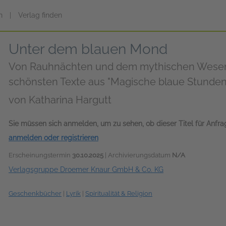
n
|
Verlag finden
Unter dem blauen Mond
Von Rauhnächten und dem mythischen Wesen 
schönsten Texte aus "Magische blaue Stunden
von
Katharina Hargutt
Sie müssen sich anmelden, um zu sehen, ob dieser Titel für Anfr
anmelden oder registrieren
Erscheinungstermin
30.10.2025
| Archivierungsdatum
N/A
Verlagsgruppe Droemer Knaur GmbH & Co. KG
Geschenkbücher
|
Lyrik
|
Spiritualität & Religion