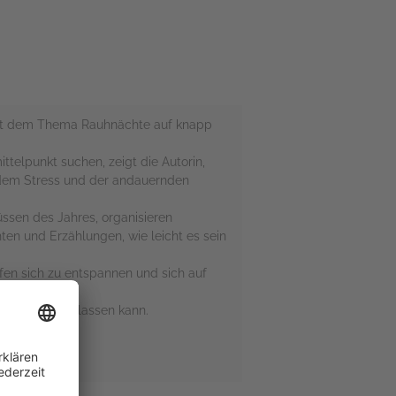
 mit dem Thema Rauhnächte auf knapp
elpunkt suchen, zeigt die Autorin,
n dem Stress und der andauernden
üssen des Jahres, organisieren
ten und Erzählungen, wie leicht es sein
fen sich zu entspannen und sich auf
kommen fallen lassen kann.