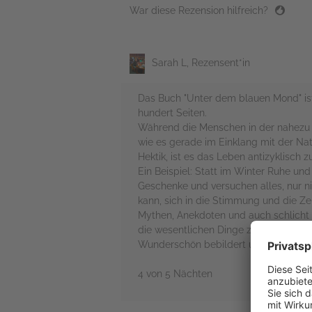
War diese Rezension hilfreich?
Sarah L, Rezensent*in
Das Buch "Unter dem blauen Mond" is
hundert Seiten.
Während die Menschen in der nahezu h
wie es gerade im Einklang mit der Na
Hektik, ist es das Leben antizyklisch z
Ein Beispiel: Statt im Winter Ruhe und
Geschenke und versuchen alles, nur ni
kann, sich in die Stimmung und die Zei
Mythen, Anekdoten und auch schlicht 
die wesentlichen Dinge zu konzentrier
Wunderschön bebildert und illustriert 
4 von 5 Nächten