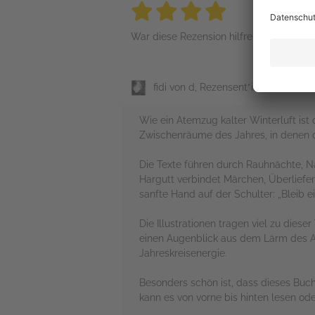
4 stars
4 stars
4 stars
4 stars
4 sta
War diese Rezension hilfreich?
fidi von d, Rezensent*in
Wie ein Atemzug kalter Winterluft ist d
Zwischenräume des Jahres, in denen d
Die Texte führen durch Rauhnächte, Na
Hargutt verbindet Märchen, Überliefe
sanfte Hand auf der Schulter: „Bleib e
Die Illustrationen tragen viel zu dies
einen Augenblick aus dem Lärm des Al
Jahreskreisenergie.
Besonders schön ist, dass dieses Buch
kann es von vorne bis hinten lesen oder