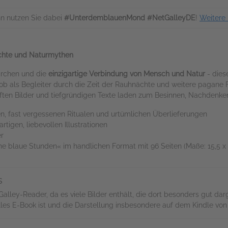
n nutzen Sie dabei
#UnterdemblauenMond #NetGalleyDE
!
Weitere
ächte und Naturmythen
rchen und die
einzigartige Verbindung von Mensch und Natur
- dies
al ob als Begleiter durch die Zeit der Rauhnächte und weitere pagane 
aften Bilder und tiefgründigen Texte laden zum Besinnen, Nachdenke
n, fast vergessenen Ritualen und urtümlichen Überlieferungen
rtigen, liebevollen Illustrationen
er
e blaue Stunden« im handlichen Format mit 96 Seiten (Maße: 15,5 x
s
lley-Reader, da es viele Bilder enthält, die dort besonders gut dar
zielles E-Book ist und die Darstellung insbesondere auf dem Kindle v