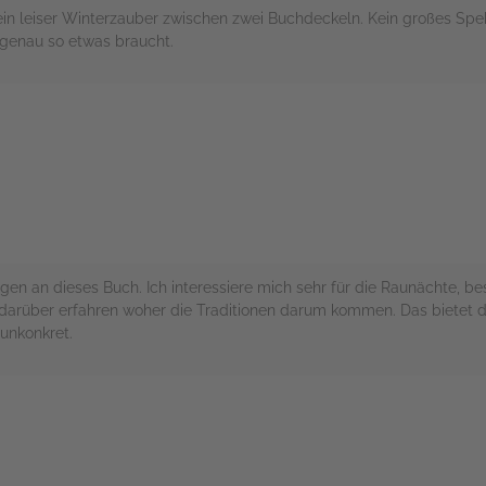
in leiser Winterzauber zwischen zwei Buchdeckeln. Kein großes Spek
n genau so etwas braucht.
rs
gen an dieses Buch. Ich interessiere mich sehr für die Raunächte, bes
arüber erfahren woher die Traditionen darum kommen. Das bietet da
unkonkret.
rs