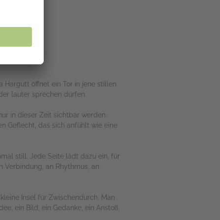
Hargutt öffnet ein Tor in jene stillen
er lauter sprechen dürfen.
r in dieser Zeit sichtbar werden.
Geflecht, das sich anfühlt wie eine
l still. Jede Seite lädt dazu ein, für
an Verbindung, an Rhythmus, an
 kleine Insel für Zwischendurch. Man
dee, ein Bild, ein Gedanke, ein Anstoß.