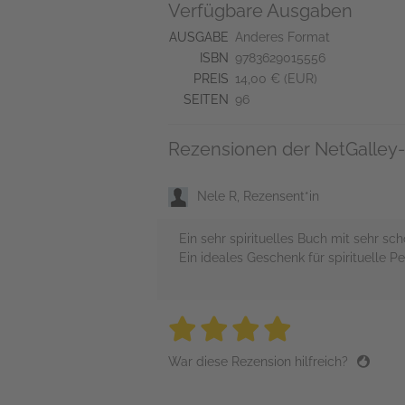
Verfügbare Ausgaben
AUSGABE
Anderes Format
ISBN
9783629015556
PREIS
14,00 € (EUR)
SEITEN
96
Rezensionen der NetGalley-
Nele R, Rezensent*in
Ein sehr spirituelles Buch mit sehr sc
Ein ideales Geschenk für spirituelle P
4 stars
4 stars
4 stars
4 stars
4 sta
War diese Rezension hilfreich?