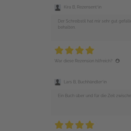
Kira B, Rezensent*in
Der Schreibstil hat mir sehr gut gefa
behalten.
4 stars
4 stars
4 stars
4 stars
4 sta
War diese Rezension hilfreich?
Lars B, Buchhändler*in
Ein Buch über und für die Zeit zwisc
4 stars
4 stars
4 stars
4 stars
4 sta