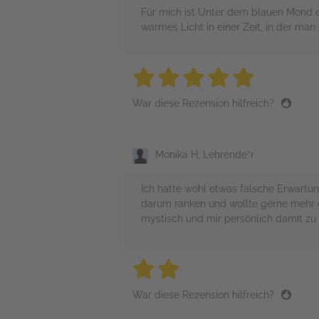
Für mich ist Unter dem blauen Mond e
warmes Licht in einer Zeit, in der ma
5 stars
5 stars
5 stars
5 stars
5 sta
War diese Rezension hilfreich?
Monika H, Lehrende*r
Ich hatte wohl etwas falsche Erwartun
darum ranken und wollte gerne mehr d
mystisch und mir persönlich damit zu 
2 stars
2 stars
2 stars
2 stars
2 sta
War diese Rezension hilfreich?