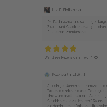
Lisa B, Bibliothekar*in
Die Rauhnächte sind seit langer, lang
Zitaten und Geschichten angereichert.
Entdecken. Wunderschön!
4 stars
4 stars
4 stars
4 stars
4 sta
War diese Rezension hilfreich?
Rezensent*in 1816558
Seit einigen Jahren schon nutze ich
Texten, die mich in dieser Zeit begle
eine wundervoll illustrierte Sammlun
Geschichte, die zu den zwölf Rauhnäc
die dominierende Farbe der Illustrati