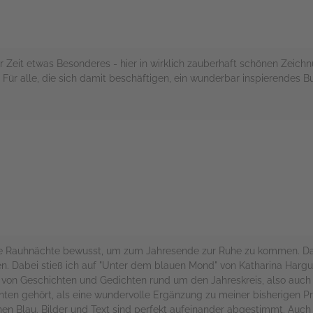
er Zeit etwas Besonderes - hier in wirklich zauberhaft schönen Zeich
 Für alle, die sich damit beschäftigen, ein wunderbar inspierendes B
rs
 die Rauhnächte bewusst, um zum Jahresende zur Ruhe zu kommen. D
iten. Dabei stieß ich auf "Unter dem blauen Mond" von Katharina Harg
g von Geschichten und Gedichten rund um den Jahreskreis, also auch
hten gehört, als eine wundervolle Ergänzung zu meiner bisherigen P
onen Blau. Bilder und Text sind perfekt aufeinander abgestimmt. Auch