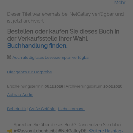
Mehr
Wolfgang Wagner (Sprecher*in); Jonathan
Springer (Sprecher*in); Marian Funk
Dieser Titel war ehemals bei NetGalley verfügbar und
ist jetzt archiviert.
(Sprecher*in); Chris Nonnast (Sprecher*in);
Bestellen oder kaufen Sie dieses Buch in
Esther Brandt (Sprecher*in)
der Verkaufsstelle Ihrer Wahl.
Buchhandlung finden.
Auch als digitales Leseexemplar verfügbar
Hier geht's zur Hörprobe
Erscheinungstermin
08.12.2025
| Archivierungsdatum
20.02.2026
Aufbau Audio
Belletristik
|
Große Gefühle
|
Liebesromane
Sprechen Sie über dieses Buch? Dann nutzen Sie dabei
#WasvomLebenbleibt #NetGalleyDE
!
Weitere Hashtag-