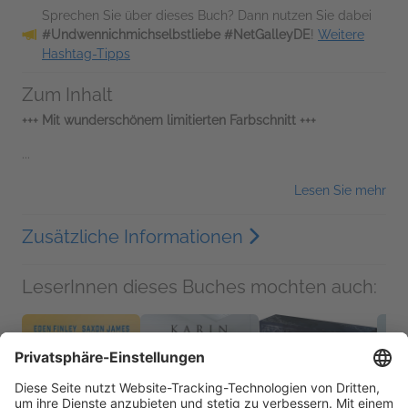
Sprechen Sie über dieses Buch? Dann nutzen Sie dabei
#Undwennichmichselbstliebe #NetGalleyDE
!
Weitere
Hashtag-Tipps
Zum Inhalt
+++ Mit wunderschönem limitierten Farbschnitt +++
...
Lesen Sie mehr
Zusätzliche Informationen
LeserInnen dieses Buches mochten auch: