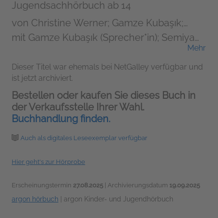
Jugendsachhörbuch ab 14
von
Christine Werner; Gamze Kubaşık;
Semiya Şimşek
mit Gamze Kubaşık (Sprecher*in); Semiya
Mehr
Şimşek (Sprecher*in); Pegah Ferydoni
(Sprecher*in); Aysima Ergün (Sprecher*in);
Dieser Titel war ehemals bei NetGalley verfügbar und
ist jetzt archiviert.
Elisabeth Günther (Sprecher*in)
Bestellen oder kaufen Sie dieses Buch in
der Verkaufsstelle Ihrer Wahl.
Buchhandlung finden.
Auch als digitales Leseexemplar verfügbar
Hier geht's zur Hörprobe
Erscheinungstermin
27.08.2025
| Archivierungsdatum
19.09.2025
argon hörbuch
|
argon Kinder- und Jugendhörbuch