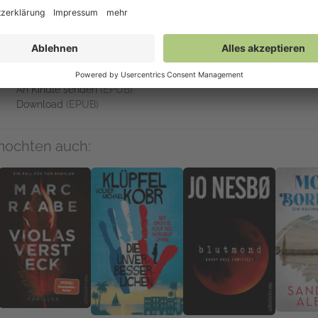
Auf NetGalley verfügbar
NetGalley-Reader
(EPUB)
NetGalley Bücherregal App
(EPUB)
An Kindle senden
(EPUB)
Download
(EPUB)
mochten auch: