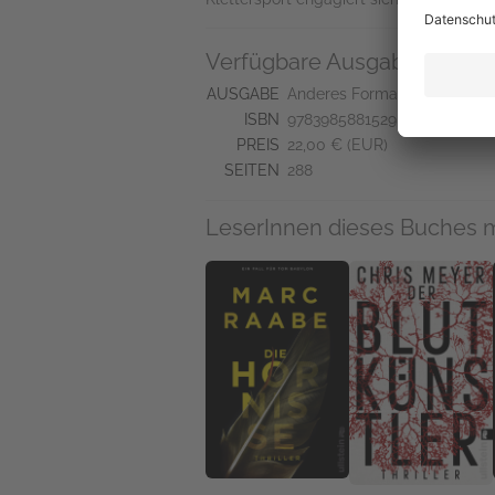
Verfügbare Ausgaben
AUSGABE
Anderes Format
ISBN
9783985881529
PREIS
22,00 € (EUR)
SEITEN
288
LeserInnen dieses Buches 