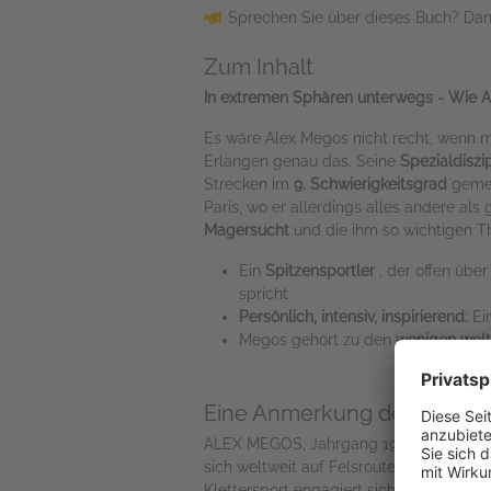
Sprechen Sie über dieses Buch? Dan
Zum Inhalt
In extremen Sphären unterwegs - Wie 
Es wäre Alex Megos nicht recht, wenn 
Erlangen genau das. Seine
Spezialdiszi
Strecken im
9. Schwierigkeitsgrad
gemei
Paris, wo er allerdings alles andere al
Magersucht
und die ihm so wichtigen
Ein
Spitzensportler
, der offen übe
spricht
Persönlich, intensiv, inspirierend:
Ein
Megos gehört zu den
wenigen welt
Eine Anmerkung des Verlag
ALEX MEGOS, Jahrgang 1993, ist Deutschl
sich weltweit auf Felsrouten mit hohe
Klettersport engagiert sich Megos für K