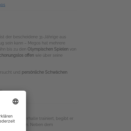
pps
ist der bescheidene 31-Jährige aus
ug sein kann – Megos hat mehrere
 ihn bis zu den
Olympischen Spielen
von
chonungslos offen
wie über seine
rsucht und
persönliche Schwächen
en
enen Boulderhalle trainiert, begibt er
ameisterschaften. Neben dem