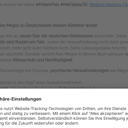
n nutzen Sie dabei
#FreiamFels #NetGalleyDE
!
Weitere Hashtag-Ti
Alex Megos zu Deutschlands bestem Kletterer wurde
man ihn als
neuen Star der deutschen Kletterszene
beschreibt. Dabei 
plin sind Routen am Fels
, wobei die Herausforderung nicht hoch gen
stert, mehr geht beim Klettern nicht. Seine Leistungsstärke brachte
s gut abschnitt. Darüber spricht Alex Megos in diesem Buch genauso
s
 Themen
Klimaschutz und Nachhaltigkeit.
r Rückschläge bei Olympia,
psychische Herausforderungen
wie Mage
blicke in den Kopf eines Ausnahmeathleten
weit
, die mehrere Routen im
9. Schwierigkeitsgrad
bezwungen hab
s
ands neuer Kletterstar. Wenn der Erlanger nicht gerade in seiner eig
n Schwierigkeitsgraden oder gewinnt Medaillen bei Welt- und Europ
limaschutz und Nachhaltigkeit.