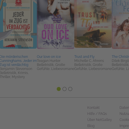
Die mörderischen
Our love on ice
Trust and Fly
The Chris
Cunninghams. Jeder im
Teagan Hunter
Michelle C. Ahrens
Dilek Birgö
Zug ist verdächtig
Belletristik, Große
Belletristik, Große
Belletristi
Benjamin Stevenson
Gefühle, Liebesromane
Gefühle, Liebesromane
Gefühle, 
Belletristik, Krimis,
Thriller, Mystery
Kontakt
Daten
Hilfe / FAQs
Nutz
Über NetGalley
Cooki
Blog
Impr