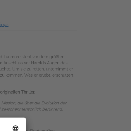
Tipps
rold Tunmore steht vor dem größten
 im Anschluss vor Harolds Augen das
auchte. Um sie zu retten, unternimmt er
 zu kommen. Was er erlebt, erschüttert
iginellen Thriller.
 Mission, die über die Evolution der
und zwischenmenschlich berührend.
Sterne-Horror.«
Stephen King