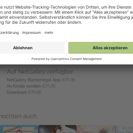
 der die Grenzen des menschlichen Wissens auslotet.«
The Times
nzen des wissenschaftlichen Verständnisses als auch auf die Bedeu
die Hoffnung zu schöpfen.«
The Washington Post
Auf NetGalley verfügbar
NetGalley Bücherregal App
(EPUB)
An Kindle senden
(EPUB)
Download
(EPUB)
mochten auch: