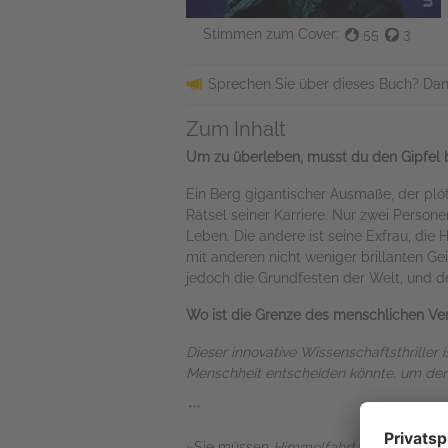
Stimmen zum Cover:
55
3
Sprechen Sie über dieses Buch? Dan
Zum Inhalt
Um zu überleben, musst du den Gipfel 
Ein Berg gigantischer Ausmaße, der plöt
Rätsel seiner Karriere. Nur zwei Person
Leben. Die andere ist seine Exfrau, die 
mit anderen nicht weniger brillanten G
jedoch die Grundfesten der Welt, und de
Wo ist die Grenze des menschlichen Verst
Dieser innovative Wissenschaftsthriller 
Menschheit entscheiden könnte, um den 
***
»Sie müssen
Himmelfahrt
von Nicholas 