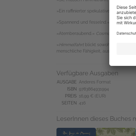
»Ein raffinierter spekulativer Thriller,
»Spannend und fesselnd.«
Daily Mail
»Atemberaubend.«
Cosmopolitan
»
Himmelfahrt
blickt sowohl auf die Gre
menschliche Fähigkeit, aus einer Tragö
Verfügbare Ausgaben
AUSGABE
Anderes Format
ISBN
9783864931994
PREIS
16,99 € (EUR)
SEITEN
416
LeserInnen dieses Buches 