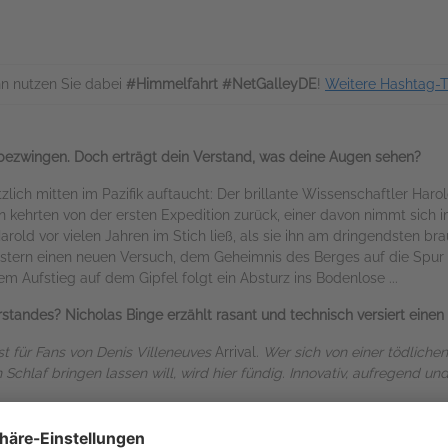
n nutzen Sie dabei
#Himmelfahrt #NetGalleyDE
!
Weitere Hashtag-
bezwingen. Doch erträgt dein Verstand, was deine Augen sehen?
zlich mitten im Pazifik auftaucht: Der brillante Wissenschaftler Ha
en kehrten von der ersten Expedition zurück, einer davon nimmt sich
Harold vor vielen Jahren im Stich ließ, als sie ihn am dringendsten br
eistern einen neuen Versuch, dem Geheimnis des Berges auf die Spur
m Aufstieg auf dem Gipfel folgt ein Absturz ins Bodenlose ...
andes? Nicholas Binge erzählt rasant und technisch versiert einen or
ist für Fans von Denis Villeneuves
Arrival
. Wer sich von einer tödlichen
Schlaf bringen lassen will, wird hier fündig. Innovativ, aufregend 
Binge lesen. Grusel der alten Schule. Ein wunderbarer Roman. Fünf-