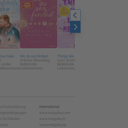
tmas Fake
Wo du uns findest
Things We Left Behind
Nothing Like You
r
Antonia Wesseling
Lucy Score
Julia Pelzer
k, Große
Belletristik,
Belletristik,
Liebesromane
Liebesromane
Liebesromane
Liebesromane
International
schutzerklärung
ungsbedingungen
www.netgalley.com
e-Richtlinien
www.netgalley.fr
essum
www.netgalley.jp