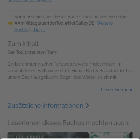
Sprechen Sie über dieses Buch? Dann nutzen Sie dabei
#AmMittaglauertderTod #NetGalleyDE
!
Weitere
Hashtag-Tipps
Zum Inhalt
Der Tod bittet zum Tanz.
Ein berühmter irischer Tanzwettbewerb findet mitten im
verschlafenen Ballinwroe statt. Fionas Bed & Breakfast ist bis
unters Dach ausgebucht. Sogar das Wetter spielt mit...
Lesen Sie mehr
Zusätzliche Informationen
LeserInnen dieses Buches mochten auch: