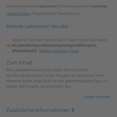
Erscheinungstermin
29.07.2025
| Archivierungsdatum
03.10.2025
HarperCollins
|
HarperCollins Taschenbuch
Belletristik
|
Liebesromane
|
New Adult
Sprechen Sie über dieses Buch? Dann nutzen Sie dabei
#LovemeinAutumnEinecinnamonspicedRomance
#NetGalleyDE
!
Weitere Hashtag-Tipps
Zum Inhalt
Eine geheime Nachricht in einem Roman in ihrer
Buchhandlung weckt Hazels Neugier. Als sie immer mehr
Hinweise findet, beschließt sie der geheimnisvollen Spur zu
folgen. Sie braucht nur jemanden, der...
Lesen Sie mehr
Zusätzliche Informationen