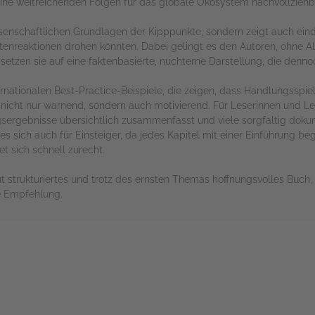
seine weitreichenden Folgen für das globale Ökosystem nachvollziehb
ssenschaftlichen Grundlagen der Kipppunkte, sondern zeigt auch ein
tenreaktionen drohen könnten. Dabei gelingt es den Autoren, ohne 
setzen sie auf eine faktenbasierte, nüchterne Darstellung, die dennoc
ternationalen Best-Practice-Beispiele, die zeigen, dass Handlungss
 nicht nur warnend, sondern auch motivierend. Für Leserinnen und Le
ngsergebnisse übersichtlich zusammenfasst und viele sorgfältig doku
es sich auch für Einsteiger, da jedes Kapitel mit einer Einführung b
et sich schnell zurecht.
ut strukturiertes und trotz des ernsten Themas hoffnungsvolles Buch,
e Empfehlung.
rs