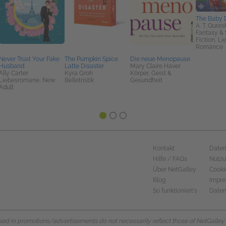
The Baby 
A. T. Qures
Fantasy &
Fiction, L
Romance
Never Trust Your Fake
The Pumpkin Spice
Die neue Menopause
Husband
Latte Disaster
Mary Claire Haver
Ally Carter
Kyra Groh
Körper, Geist &
Liebesromane, New
Belletristik
Gesundheit
Adult
Kontakt
Daten
Hilfe / FAQs
Nutz
Über NetGalley
Cooki
Blog
Impr
So funktioniert's
Daten
d in promotions/advertisements do not necessarily reflect those of NetGalley or 