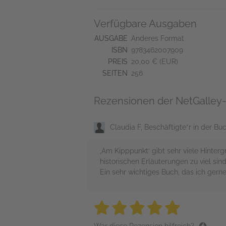
Verfügbare Ausgaben
AUSGABE
Anderes Format
ISBN
9783462007909
PREIS
20,00 € (EUR)
SEITEN
256
Rezensionen der NetGalley-
Claudia F, Beschäftigte*r in der B
‚Am Kipppunkt‘ gibt sehr viele Hinter
historischen Erläuterungen zu viel si
Ein sehr wichtiges Buch, das ich ger
5 stars
5 stars
5 stars
5 stars
5 sta