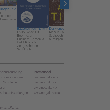
Dragon Café
hi
 Science
iebesromane,
Baustellen der Nation
Der Mensch als Tier
Unerhörte Frauen
Philip Banse; Ulf
Markus Gabriel
Henrike Lähnemann;
Buermeyer
Sachbuch, Spiritualität
Eva Schlotheuber
Business, Karriere &
& Religion
Geschichte, Sachbu
Geld, Politik &
Zeitgeschehen,
Sachbuch
International
schutzerklärung
ungsbedingungen
www.netgalley.com
e-Richtlinien
www.netgalley.fr
essum
www.netgalley.jp
schutzeinstellungen
www.netgalley.co.uk
its affiliates.