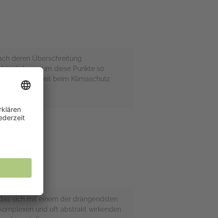
ach deren Überschreitung
dringlich, warum diese Punkte so
 zur Dringlichkeit beim Klimaschutz
 das sich mit einem der drängendsten
 komplexen und oft abstrakt wirkenden