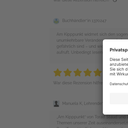
War diese Rezension hilfreich?
Buchhändler*in 1370247
Am Kipppunkt widmet sich den sogena
unumkehrbare Veränderungen drohen. Di
gefährlich sind – und wie nah wir ihne
aufruft. Unbedingt lesenswert für alle,
5 stars
5 stars
5 stars
5 stars
5 sta
War diese Rezension hilfreich?
Manuela K, Lehrende*r
„Am Kipppunkt“ von Toralf Staud und 
Themen unserer Zeit auseinandersetzt