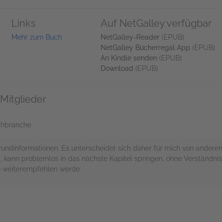
Links
Auf NetGalley verfügbar
Mehr zum Buch
NetGalley-Reader
(EPUB)
NetGalley Bücherregal App
(EPUB)
An Kindle senden
(EPUB)
Download
(EPUB)
Mitglieder
uchbranche
grundinformationen. Es unterscheidet sich daher für mich von andere
nd, kann problemlos in das nächste Kapitel springen, ohne Verständn
ne weiterempfehlen werde.
rs