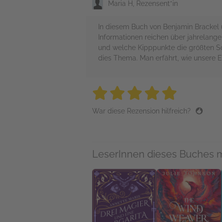
Maria H, Rezensent*in
In diesem Buch von Benjamin Brackel u
Informationen reichen über jahrelang
und welche Kipppunkte die größten So
dies Thema. Man erfährt, wie unsere E
5 stars
5 stars
5 stars
5 stars
5 sta
War diese Rezension hilfreich?
LeserInnen dieses Buches 