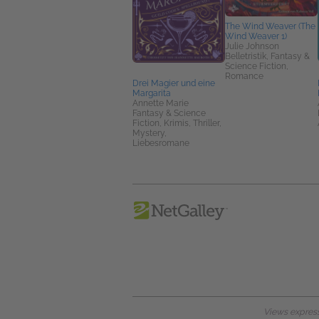
The Wind Weaver (The
Wind Weaver 1)
Julie Johnson
Belletristik, Fantasy &
Science Fiction,
Romance
Drei Magier und eine
Margarita
Annette Marie
Fantasy & Science
Fiction, Krimis, Thriller,
Mystery,
Liebesromane
Views expresse