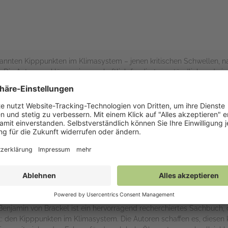
nnten Kipppunkten im Klimasystem – jenen kritischen Schwellen, n
e Autoren erklären wissenschaftlich fundiert, verständlich und ein
n bereits sind. Ein erschütterndes, aber auch aufklärendes Buch, das
 die die Klimakrise begreifen wollen.
rs
Benjamin von Brackel ist ein hervorragend recherchiertes Sachbuch,
: den Kipppunkten im Klimasystem. Die Autoren schaffen es, diesen