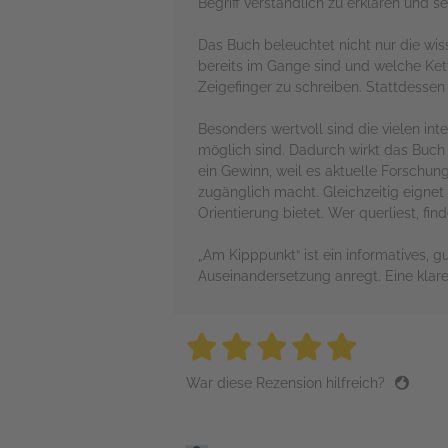
Begriff verständlich zu erklären und 
Das Buch beleuchtet nicht nur die wi
bereits im Gange sind und welche Ket
Zeigefinger zu schreiben. Stattdessen 
Besonders wertvoll sind die vielen in
möglich sind. Dadurch wirkt das Buch
ein Gewinn, weil es aktuelle Forschu
zugänglich macht. Gleichzeitig eignet 
Orientierung bietet. Wer querliest, find
„Am Kipppunkt“ ist ein informatives, g
Auseinandersetzung anregt. Eine klar
5 stars
5 stars
5 stars
5 stars
5 sta
War diese Rezension hilfreich?