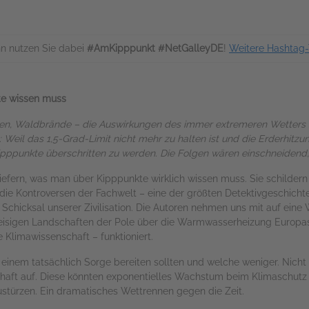
n nutzen Sie dabei
#AmKipppunkt #NetGalleyDE
!
Weitere Hashtag-
te wissen muss
n, Waldbrände – die Auswirkungen des immer extremeren Wetters 
g: Weil das 1,5-Grad-Limit nicht mehr zu halten ist und die Erderhitzu
ppunkte überschritten zu werden. Die Folgen wären einschneidend,
iefern, was man über Kipppunkte wirklich wissen muss. Sie schildern
die Kontroversen der Fachwelt – eine der größten Detektivgeschicht
 Schicksal unserer Zivilisation. Die Autoren nehmen uns mit auf eine 
eisigen Landschaften der Pole über die Warmwasserheizung Europ
 Klimawissenschaft – funktioniert.
nem tatsächlich Sorge bereiten sollten und welche weniger. Nicht z
chaft auf. Diese könnten exponentielles Wachstum beim Klimaschut
ustürzen. Ein dramatisches Wettrennen gegen die Zeit.