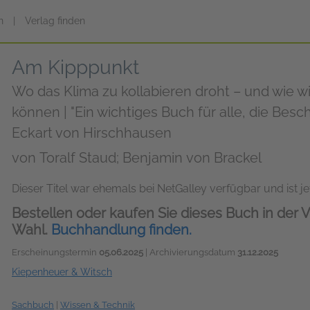
n
|
Verlag finden
Am Kipppunkt
Wo das Klima zu kollabieren droht – und wie w
können | "Ein wichtiges Buch für alle, die Besch
Eckart von Hirschhausen
von
Toralf Staud; Benjamin von Brackel
Dieser Titel war ehemals bei NetGalley verfügbar und ist jet
Bestellen oder kaufen Sie dieses Buch in der V
Wahl.
Buchhandlung finden.
Erscheinungstermin
05.06.2025
| Archivierungsdatum
31.12.2025
Kiepenheuer & Witsch
Sachbuch
|
Wissen & Technik