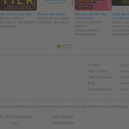
Der Mensch als Tier
Warum wir lieben
Männer, die die Welt
Liegt die A
Markus Gabriel
Stephanie Cacioppo
verbrennen
den Stern
Sachbuch, Spiritualität
Ratgeber, Sachbuch
Christian Stöcker
Gisela Gra
& Religion
Politik &
Harald Le
Zeitgeschehen,
Geschicht
Wissenschaft
Wissensch
Kontakt
Daten
Hilfe / FAQs
Nutz
Über NetGalley
Cooki
Blog
Impr
So funktioniert's
Daten
d in promotions/advertisements do not necessarily reflect those of NetGalley or 
© 2026 NetGalley
•
Alle Rechte
LLC
vorbehalten