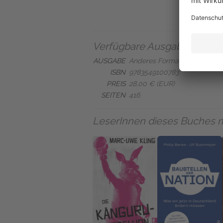
Verfügbare Ausgaben
AUSGABE
Anderes Format
ISBN
9783549100783
PREIS
28,00 € (EUR)
SEITEN
416
LeserInnen dieses Buches 