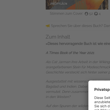
Stimmen zum Cover:
52
4
Sprechen Sie über dieses Buch? Dan
Zum Inhalt
»Dieses hervorragende Buch ist wie eine 
A Times Book of the Year 2021
Als Cat Jarman ihre Arbeit in der Wikin
orangefarbenen Stein für Modeschmuck a
Geschichte versteckt sich hinter seiner 
Ausgestattet mit wissenschaftlicher N
Bagdad und Indien. Dabei wird klar, das
vermutet. Denn zusammen mit den Nord
in den Westen?
Auf den Spuren der wilden Reisenden de