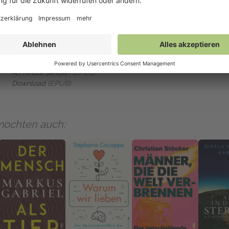
Auf NetGalley verfügbar
NetGalley Bücherregal App
(EPUB)
An Kindle senden
(EPUB)
Download
(EPUB)
mochten auch: