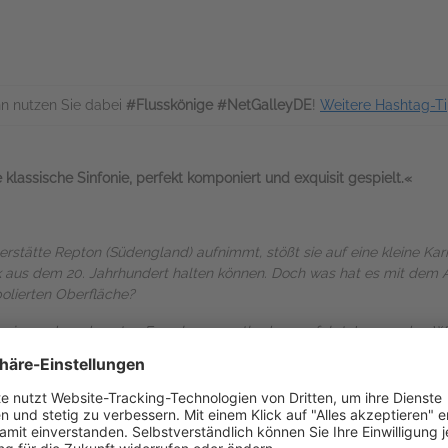
n nutzen Sie dabei
#Flusskönige #NetGalleyDE
!
Weitere Hashtag-T
klassische Sinfonie, perfekt komponiert und exquisit gespielt.«
gerstätte Repton (Südengland) aufnimmt, stößt sie auf eine kleine Ka
us dem 20. Jahrhundert halten können. Doch was hat es mit dem Art
polierten Oberfläche?
eugier und modernsten Forschungsmethoden, verfolgt Jarman den We
s die Verbindung zwischen den Kontinenten weitaus vielfältiger und 
männern reisten Menschen nach Europa, die ursprünglich aus dem 
s Nordens entwirft Cat Jarman ein neues Bild von der globalen Wel