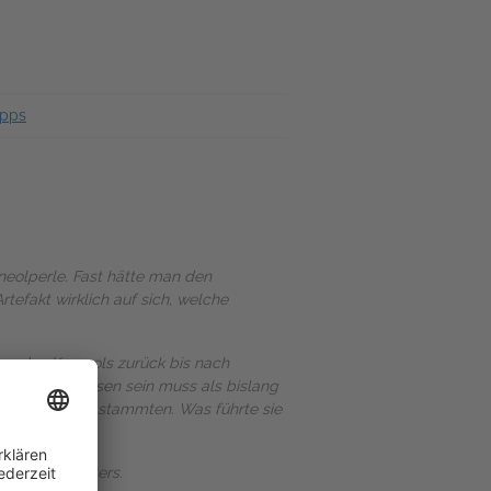
ipps
rneolperle. Fast hätte man den
efakt wirklich auf sich, welche
g des Karneols zurück bis nach
diverser gewesen sein muss als bislang
Nahen Osten stammten. Was führte sie
t des Mittelalters.