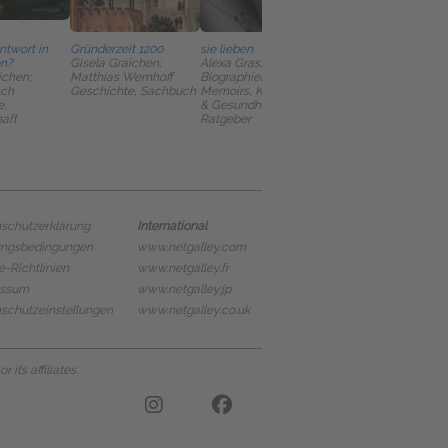
ntwort in
Gründerzeit 1200
sie lieben
"Wir sind doch alle
en?
Gisela Graichen;
Alexa Grassmann
längst
ichen;
Matthias Wemhoff
Biographien &
gleichberechtigt!"
sch
Geschichte, Sachbuch
Memoirs, Körper, Geist
Alexandra Zykunov
e,
& Gesundheit,
Gesellschaft,
aft
Ratgeber
Sachbuch
International
schutzerklärung
ungsbedingungen
www.netgalley.com
e-Richtlinien
www.netgalley.fr
essum
www.netgalley.jp
schutzeinstellungen
www.netgalley.co.uk
its affiliates.