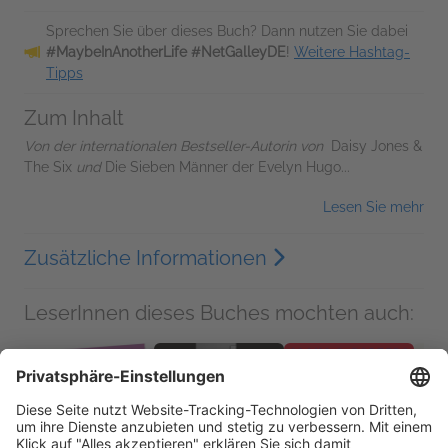
Sprechen Sie über dieses Buch? Dann nutzen Sie dabei
#MaybeInAnotherLife #NetGalleyDE
!
Weitere Hashtag-
Tipps
Zum Inhalt
Von der internationalen Bestseller-Autorin von
Daisy Jones &
The Six
und
Die Sieben Männer der Evelyn Hugo...
Lesen Sie mehr
Zusätzliche Informationen
LeserInnen dieses Buches mochten auch: