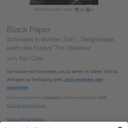
Stimmen zum Cover:
29
0
Black Paper
Schreiben in dunkler Zeit | „Tiefgründige,
kraftvolle Essays" The Observer
von
Teju Cole
Sie müssen sich anmelden, um zu sehen, ob dieser Titel für
Anfragen zur Verfügung steht.
Jetzt anmelden oder
registrieren
Erscheinungstermin
27.04.2023
| Archivierungsdatum
N/A
Ullstein Buchverlage
Kunst & Photographie