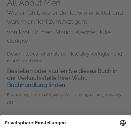
All About Men
Wie er fühlt, wie er denkt, wie er leidet und
warum er nicht zum Arzt geht
von
Prof. Dr. med. Marion Kiechle; Julie
Gorkow
Dieser Titel war ehemals bei NetGalley verfügbar und
ist jetzt archiviert.
Bestellen oder kaufen Sie dieses Buch in
der Verkaufsstelle Ihrer Wahl.
Buchhandlung finden.
Erscheinungstermin
06.03.2025
| Archivierungsdatum
30.04.2025
GU
Körper, Geist & Gesundheit
|
Wissenschaft