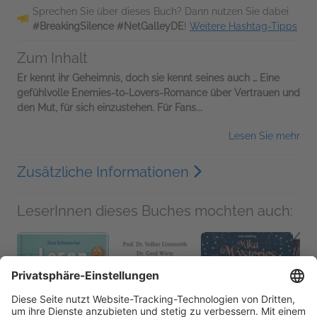
Sprechen Sie über dieses Buch? Dann nutzen Sie dabei
#BreakingSilence #NetGalleyDE
!
Weitere Hashtag-Tipps
Zum Inhalt
Er kennt ihr Geheimnis, doch sie kennt seines auch …
Eine
gefühlvolle Enemies-to-Lovers-Romance über Vertrauen und
den Mut, für sich einzustehen. Für Fans...
Lesen Sie mehr
Zusätzliche Informationen
LeserInnen dieses Buches mochten auch: