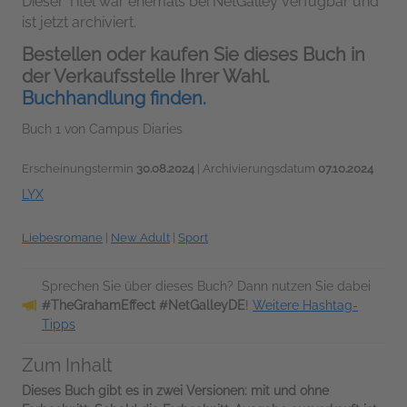
Dieser Titel war ehemals bei NetGalley verfügbar und
ist jetzt archiviert.
Bestellen oder kaufen Sie dieses Buch in
der Verkaufsstelle Ihrer Wahl.
Buchhandlung finden.
Buch 1 von Campus Diaries
Erscheinungstermin
30.08.2024
| Archivierungsdatum
07.10.2024
LYX
Liebesromane
|
New Adult
|
Sport
Sprechen Sie über dieses Buch? Dann nutzen Sie dabei
#TheGrahamEffect #NetGalleyDE
!
Weitere Hashtag-
Tipps
Zum Inhalt
Dieses Buch gibt es in zwei Versionen: mit und ohne