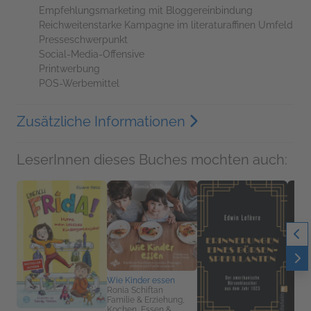
Empfehlungsmarketing mit Bloggereinbindung
Reichweitenstarke Kampagne im literaturaffinen Umfeld
Presseschwerpunkt
Social-Media-Offensive
Printwerbung
POS-Werbemittel
Zusätzliche Informationen
LeserInnen dieses Buches mochten auch:
Wie Kinder essen
Ronia Schiftan
Familie & Erziehung,
Kochen, Essen &