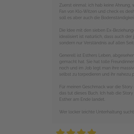
Zuerst einmal: ich hab keine Ahnung,
Fan von Klo-Witzen und check es desha
soll es aber auch die Bodenständigke
Die Idee mit den sieben Ex-Beziehung
idealisiert ist natürlich, dass auch de
sondern nur Verständnis auf allen Seit
Generell ist Esthers Leben, abgesehen
gemacht hat. Sie hat tolle Freundinnen
noch und im Job legt man ihre massive
selbst zu torpedieren und ihr nahezu 
Für meinen Geschmack war die Story e
das tut dieses Buch. Ich hab die Stor
Esther am Ende landet.
Wer locker leichte Unterhaltung sucht 
4 stars
4 stars
4 stars
4 stars
4 sta