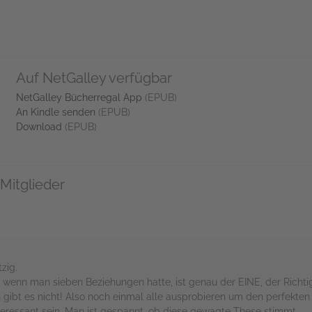
Auf NetGalley verfügbar
NetGalley Bücherregal App
(EPUB)
An Kindle senden
(EPUB)
Download
(EPUB)
Mitglieder
zig.
: wenn man sieben Beziehungen hatte, ist genau der EINE, der Ric
 gibt es nicht! Also noch einmal alle ausprobieren um den perfekten zu
teressant sein. Man ist gespannt, ob diese gewagte These stimmt.