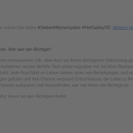
n nutzen Sie dabei
#SiebenMännerspäter #NetGalleyDE
!
Weitere H
en. Wer war der Richtige?
inen interessanten Job, aber kurz vor ihrem dreißigsten Geburtstag ger
n Freundinnen wissen Abhilfe: Sich schon tagsüber mit reichlich Roséwe
 steht: Jede Frau führt im Leben sieben Arten von Beziehungen, und nu
ungen geführt und ihre Chance verpasst! Entschlossen, die Liebe zu fin
freunde aufspüren und herausfinden, wer von ihnen der Richtige ist …
hrt, bevor sie den Richtigen findet: