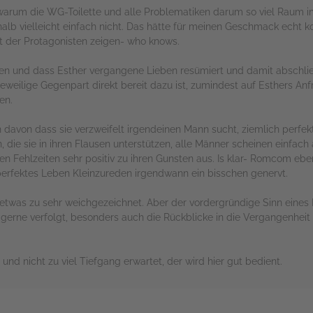
 warum die WG-Toilette und alle Problematiken darum so viel Raum 
lb vielleicht einfach nicht. Das hätte für meinen Geschmack echt k
it der Protagonisten zeigen- who knows.
en und dass Esther vergangene Lieben resümiert und damit abschlie
r jeweilige Gegenpart direkt bereit dazu ist, zumindest auf Esthers An
en.
 davon dass sie verzweifelt irgendeinen Mann sucht, ziemlich perfek
, die sie in ihren Flausen unterstützen, alle Männer scheinen einfach 
n Fehlzeiten sehr positiv zu ihren Gunsten aus. Is klar- Romcom ebe
perfektes Leben Kleinzureden irgendwann ein bisschen genervt.
twas zu sehr weichgezeichnet. Aber der vordergründige Sinn eines 
y gerne verfolgt, besonders auch die Rückblicke in die Vergangenhei
und nicht zu viel Tiefgang erwartet, der wird hier gut bedient.
rs