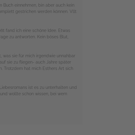
im Buch einnehmen, bin aber auch kein
omplett gestrichen werden können. Vllt
ßt fand ich eine schöne Idee. Etwas
frage zu antworten. Kein böses Blut,
t, was sie für mich irgendwie unnahbar
auf sie zu fliegen- auch Jahre später
n. Trotzdem hat mich Esthers Art sich
Liebesromans ist es zu unterhalten und
t und wollte schon wissen, bei wem