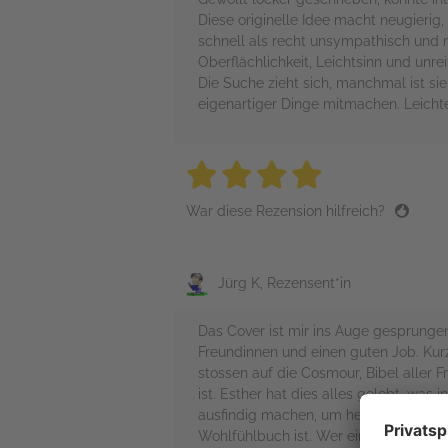
Diese originelle Idee macht neugierig, 
schnell als recht unsympathisch und n
Oberflächlichkeit, Leichtsinn und unrei
Die Suche zieht sich, manchmal ist s
eigenartiger Dinge mitmachen. Leichte
4 stars
4 stars
4 stars
4 stars
4 sta
War diese Rezension hilfreich?
Jürg K, Rezensent*in
Das Cover ist mir ins Auge gesprungen
Freundinnen und einen guten Job. Kurz v
stossen auf die Cosmour, Bibel aller F
ist. Esther hat dies alles gelebt, was 
ausfindig machen, um herauszufinden we
Wohlfühlbuch ist. Wer eine Oberfläch