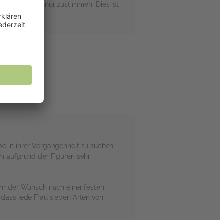
hes kann ich nur zustimmen. Dies ist
be in ihrer Vergangenheit zu suchen
em aufgrund der Figuren sehr
ihr der Wunsch nach einer festen
l, dass jede Frau sieben Arten von
?