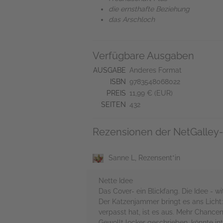
die ernsthafte Beziehung
das Arschloch
Verfügbare Ausgaben
AUSGABE
Anderes Format
ISBN
9783548068022
PREIS
11,99 € (EUR)
SEITEN
432
Rezensionen der NetGalley-
Sanne L, Rezensent*in
Nette Idee
Das Cover- ein Blickfang. Die Idee - wit
Der Katzenjammer bringt es ans Licht
verpasst hat, ist es aus. Mehr Chancen
Gewollt locker geschrieben, könnte in