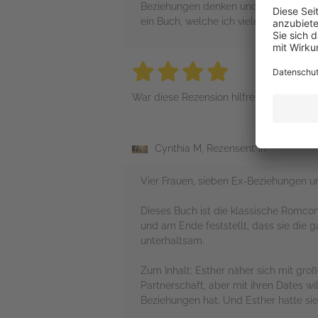
Beziehungen denken und dabei konnte 
ein Buch, welche ich vielen Lesern an
4 stars
4 stars
4 stars
4 stars
4 sta
War diese Rezension hilfreich?
Cynthia M, Rezensent*in
Vier Frauen, sieben Ex-Beziehungen u
Dieses Buch ist die klassische Romcom
und am Ende feststellt, dass sie die 
unterhaltsam.
Zum Inhalt: Esther näher sich mit gro
Partnerschaft, aber mit ihren Dates wil
Beziehungen hat. Und Esther hatte sie 