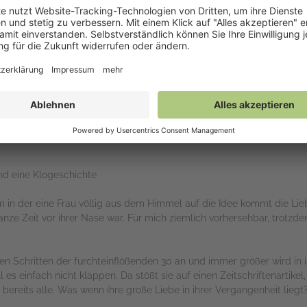
ich ein Schmunzeln nicht unterdrücken. Dem Fazit am Ende des Buc
s Herz legen möchte.
rs
nd eine Klogeschichte
 in der eine Frau völlig aus dem Himmel auf die Idee kommt die Lie
ganze Zeit vor ihrer Nase war. Für mich ziemlich vorhersehbar, trotzd
ßen Schritten der furchteinflößenden 30 an und immer größer wird in 
l es einfach nicht klappen. Da stößt sie auf einen Zeitschriftenartike
bereits alle. Was wenn ihre große Liebe in ihrer Vergangenheit liegt