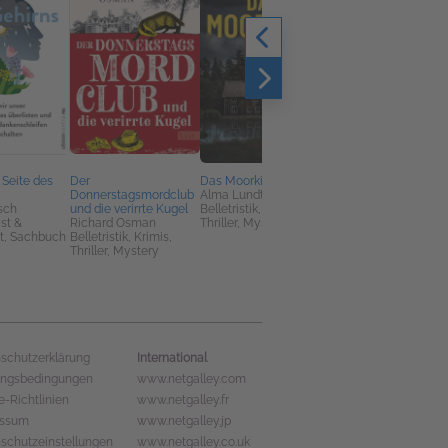
 Seite des
Der
Das Moorkind
Die unglaubliche
Donnerstagsmordclub
Alma Lundt
Grace Adams
sch
und die verirrte Kugel
Belletristik, Krimis,
Fran Littlewood
ist &
Richard Osman
Thriller, Mystery
Belletristik
t, Sachbuch
Belletristik, Krimis,
Thriller, Mystery
International
schutzerklärung
ungsbedingungen
www.netgalley.com
e-Richtlinien
www.netgalley.fr
essum
www.netgalley.jp
schutzeinstellungen
www.netgalley.co.uk