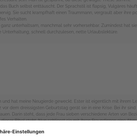
das Buch selbst enttäuscht. Der Sprachstil ist flapsig, Vulgäres häuft
ervig. Sie sucht krampfhaft einen Traummann, vergrault aber ihre po
fes Verhalten.
ie ganz unterhaltsam, manchmal sehr vorhersehbar. Zumindest hat si
 Unterhaltung, schnell durchzulesen, nette Urlaubslektüre.
rs
 und hat meine Neugierde geweckt. Ester ist eigentlich mit ihrem Leb
or dem dreissigsten Geburtstag gerät sie in eine Krise. Bei ihr sind a
rauen. Darin steht, dass jede Frau sieben verschiedene Arten von Bezi
in dieser Bibel steht. Nun schliesst sie mit ihren Freundinnen eine Ab
r der richtige ist. Als ich begann dieses Buch zu lesen stellte ich sc
e Liebesgeschichte erwartet hat, wird endtäuscht. Ich musste bei e