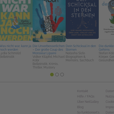
Was nicht war, kann ja
Die Unverbesserlichen
Dein Schicksal in den
Die dunkle
noch werden
– Der große Coup des
Sternen
Gehirns
Lydia Schmölzl
Monsieur Lipaire
Natasha Sizlo
Stefan Köl
Belletristik
Volker Klüpfel; Michael
Biographien &
Körper, Ge
Kobr
Memoirs, Sachbuch
Gesundhei
Belletristik, Krimis,
Thriller, Mystery
Kontakt
Daten
Hilfe / FAQs
Nutz
Über NetGalley
Cooki
Blog
Impr
So funktioniert's
Daten