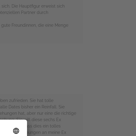
 sich. Die Hauptfigur erweist sich
tenziellen Partner durch
e gute Freundinnen, die eine Menge
en zufrieden. Sie hat tolle
lle Dates bisher ein Reinfall. Sie
ehungen hat, aber nur eine die richtige
machung. Sie will diese sechs Ex
hnell fest, dass dies ein tolles
inigen Beschreibungen an meine Ex